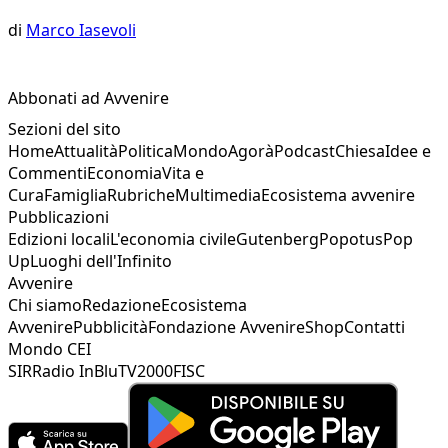
di
Marco Iasevoli
Abbonati ad Avvenire
Sezioni del sito
Home
Attualità
Politica
Mondo
Agorà
Podcast
Chiesa
Idee e
Commenti
Economia
Vita e
Cura
Famiglia
Rubriche
Multimedia
Ecosistema avvenire
Pubblicazioni
Edizioni locali
L'economia civile
Gutenberg
Popotus
Pop
Up
Luoghi dell'Infinito
Avvenire
Chi siamo
Redazione
Ecosistema
Avvenire
Pubblicità
Fondazione Avvenire
Shop
Contatti
Mondo CEI
SIR
Radio InBlu
TV2000
FISC