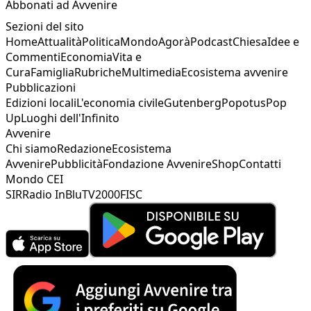
Abbonati ad Avvenire
Sezioni del sito
Home
Attualità
Politica
Mondo
Agorà
Podcast
Chiesa
Idee e
Commenti
Economia
Vita e
Cura
Famiglia
Rubriche
Multimedia
Ecosistema avvenire
Pubblicazioni
Edizioni locali
L'economia civile
Gutenberg
Popotus
Pop
Up
Luoghi dell'Infinito
Avvenire
Chi siamo
Redazione
Ecosistema
Avvenire
Pubblicità
Fondazione Avvenire
Shop
Contatti
Mondo CEI
SIR
Radio InBlu
TV2000
FISC