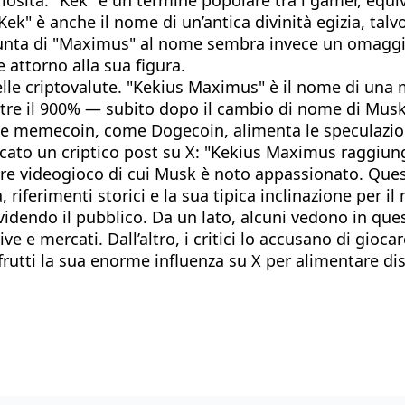
Kek" è anche il nome di un’antica divinità egizia, tal
iunta di "Maximus" al nome sembra invece un omaggio
 attorno alla sua figura.
lle criptovalute. "Kekius Maximus" è il nome di una 
tre il 900% — subito dopo il cambio di nome di Musk
per le memecoin, come Dogecoin, alimenta le speculazi
o un criptico post su X: "Kekius Maximus raggiungerà
are videogioco di cui Musk è noto appassionato. Quest
 riferimenti storici e la sua tipica inclinazione per 
videndo il pubblico. Da un lato, alcuni vedono in que
ve e mercati. Dall’altro, i critici lo accusano di gioc
frutti la sua enorme influenza su X per alimentare 