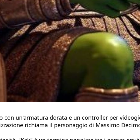
 con un'armatura dorata e un controller per videogio
izzazione richiama il personaggio di Massimo Decimo 
sità. "Kek" è un termine popolare tra i gamer, equival