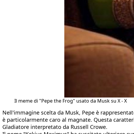
Il meme di "Pepe the Frog" usato da Musk su X - X
Nell'immagine scelta da Musk, Pepe è rappresentato
è particolarmente caro al magnate. Questa caratter
Gladiatore interpretato da Russell Crowe.
Il nome "Kekius Maximus" ha suscitato ulteriore curio