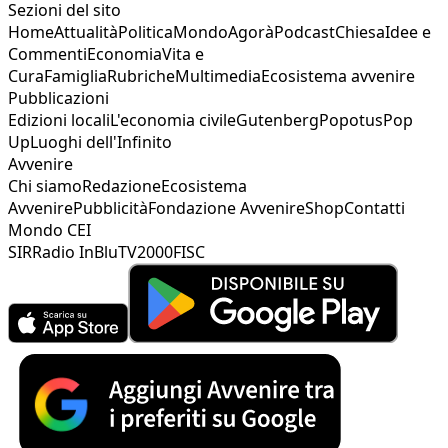
Sezioni del sito
Home
Attualità
Politica
Mondo
Agorà
Podcast
Chiesa
Idee e
Commenti
Economia
Vita e
Cura
Famiglia
Rubriche
Multimedia
Ecosistema avvenire
Pubblicazioni
Edizioni locali
L'economia civile
Gutenberg
Popotus
Pop
Up
Luoghi dell'Infinito
Avvenire
Chi siamo
Redazione
Ecosistema
Avvenire
Pubblicità
Fondazione Avvenire
Shop
Contatti
Mondo CEI
SIR
Radio InBlu
TV2000
FISC