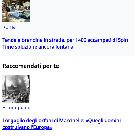
Roma
Tende e brandine in strada, per i 400 accampati di Spin
Time soluzione ancora lontana
Raccomandati per te
Primo piano
L’orgoglio degli orfani di Marcinelle: «Quegli uomini
costruivano l’Europa»