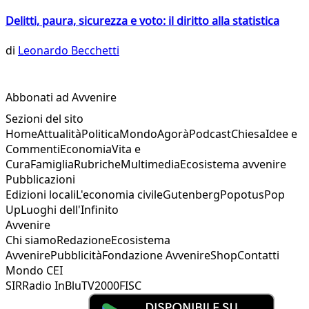
Delitti, paura, sicurezza e voto: il diritto alla statistica
di
Leonardo Becchetti
Abbonati ad Avvenire
Sezioni del sito
Home
Attualità
Politica
Mondo
Agorà
Podcast
Chiesa
Idee e
Commenti
Economia
Vita e
Cura
Famiglia
Rubriche
Multimedia
Ecosistema avvenire
Pubblicazioni
Edizioni locali
L'economia civile
Gutenberg
Popotus
Pop
Up
Luoghi dell'Infinito
Avvenire
Chi siamo
Redazione
Ecosistema
Avvenire
Pubblicità
Fondazione Avvenire
Shop
Contatti
Mondo CEI
SIR
Radio InBlu
TV2000
FISC