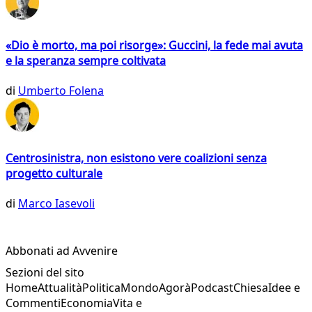
«Dio è morto, ma poi risorge»: Guccini, la fede mai avuta
e la speranza sempre coltivata
di
Umberto Folena
Centrosinistra, non esistono vere coalizioni senza
progetto culturale
di
Marco Iasevoli
Abbonati ad Avvenire
Sezioni del sito
Home
Attualità
Politica
Mondo
Agorà
Podcast
Chiesa
Idee e
Commenti
Economia
Vita e