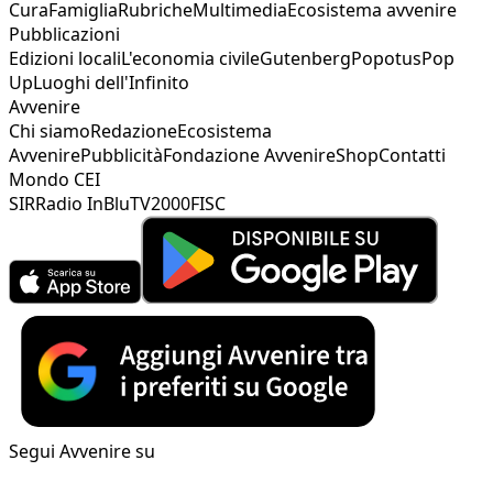
Cura
Famiglia
Rubriche
Multimedia
Ecosistema avvenire
Pubblicazioni
Edizioni locali
L'economia civile
Gutenberg
Popotus
Pop
Up
Luoghi dell'Infinito
Avvenire
Chi siamo
Redazione
Ecosistema
Avvenire
Pubblicità
Fondazione Avvenire
Shop
Contatti
Mondo CEI
SIR
Radio InBlu
TV2000
FISC
Segui Avvenire su