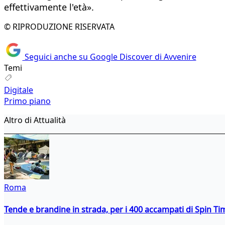
effettivamente l'età».
© RIPRODUZIONE RISERVATA
Seguici anche su Google Discover di Avvenire
Temi
Digitale
Primo piano
Altro di Attualità
Roma
Tende e brandine in strada, per i 400 accampati di Spin T