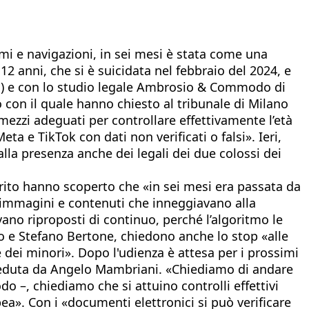
mi e navigazioni, in sei mesi è stata come una
 anni, che si è suicidata nel febbraio del 2024, e
ori) e con lo studio legale Ambrosio & Commodo di
o con il quale hanno chiesto al tribunale di Milano
mezzi adeguati per controllare effettivamente l’età
Meta e TikTok con dati non verificati o falsi». Ieri,
alla presenza anche dei legali dei due colossi dei
arito hanno scoperto che «in sei mesi era passata da
are immagini e contenuti che inneggiavano alla
vano riproposti di continuo, perché l’algoritmo le
do e Stefano Bertone, chiedono anche lo stop «alle
te dei minori». Dopo l'udienza è attesa per i prossimi
resieduta da Angelo Mambriani. «Chiediamo di andare
 –, chiediamo che si attuino controlli effettivi
a». Con i «documenti elettronici si può verificare