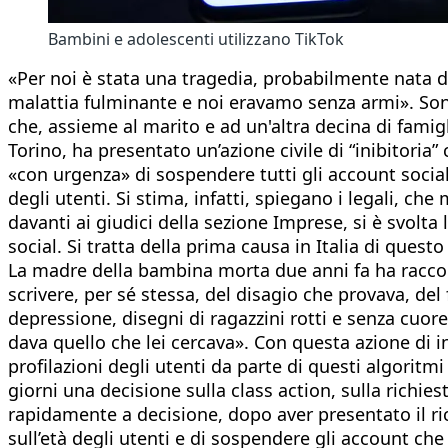
Bambini e adolescenti utilizzano TikTok
«Per noi è stata una tragedia, probabilmente nata d
malattia fulminante e noi eravamo senza armi». Sono
che, assieme al marito e ad un'altra decina di fami
Torino, ha presentato un’azione civile di “inibitori
«con urgenza» di sospendere tutti gli account socia
degli utenti. Si stima, infatti, spiegano i legali, che 
davanti ai giudici della sezione Imprese, si è svolta
social. Si tratta della prima causa in Italia di quest
La madre della bambina morta due anni fa ha raccont
scrivere, per sé stessa, del disagio che provava, del
depressione, disegni di ragazzini rotti e senza cuore
dava quello che lei cercava». Con questa azione di i
profilazioni degli utenti da parte di questi algoritmi
giorni una decisione sulla class action, sulla richi
rapidamente a decisione, dopo aver presentato il ric
sull’età degli utenti e di sospendere gli account ch