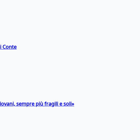
di Conte
ovani, sempre più fragili e soli»