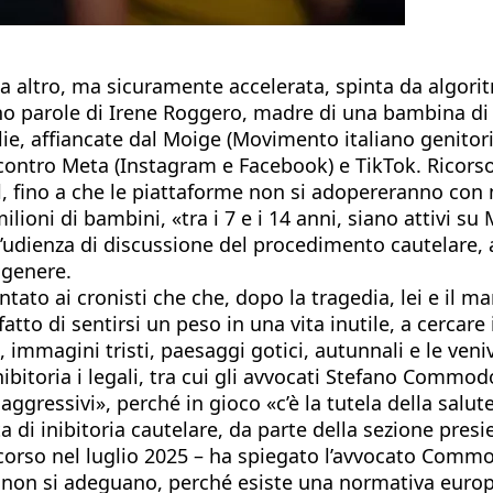
a altro, ma sicuramente accelerata, spinta da algorit
 parole di Irene Roggero, madre di una bambina di 12
glie, affiancate dal Moige (Movimento italiano genit
a” contro Meta (Instagram e Facebook) e TikTok. Ricors
l, fino a che le piattaforme non si adopereranno con 
milioni di bambini, «tra i 7 e i 14 anni, siano attivi su 
 l’udienza di discussione del procedimento cautelare, 
o genere.
ato ai cronisti che che, dopo la tragedia, lei e il m
 fatto di sentirsi un peso in una vita inutile, a cerc
, immagini tristi, paesaggi gotici, autunnali e le veni
nibitoria i legali, tra cui gli avvocati Stefano Commo
 aggressivi», perché in gioco «c’è la tutela della salu
esta di inibitoria cautelare, da parte della sezione p
orso nel luglio 2025 – ha spiegato l’avvocato Commodo
e non si adeguano, perché esiste una normativa europe