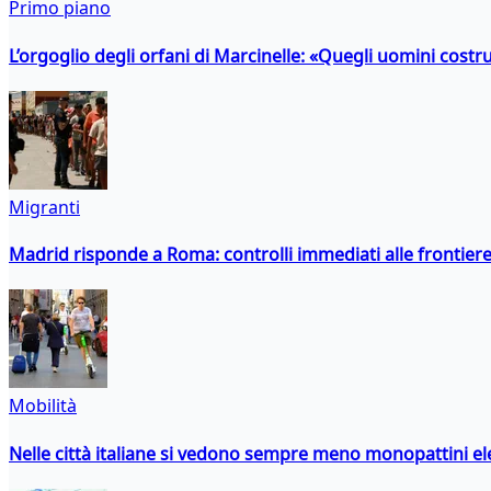
Primo piano
L’orgoglio degli orfani di Marcinelle: «Quegli uomini costr
Migranti
Madrid risponde a Roma: controlli immediati alle frontiere p
Mobilità
Nelle città italiane si vedono sempre meno monopattini ele