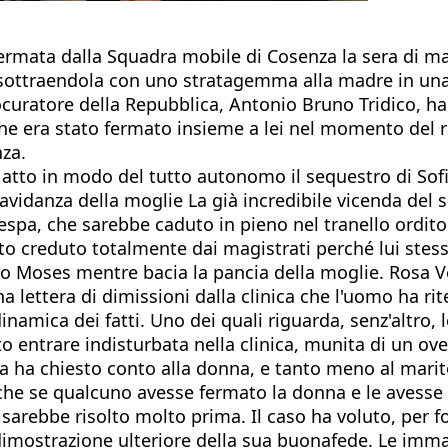
ermata dalla Squadra mobile di Cosenza la sera di ma
ottraendola con uno stratagemma alla madre in una cl
ocuratore della Repubblica, Antonio Bruno Tridico, ha
e era stato fermato insieme a lei nel momento del r
nza.
atto in modo del tutto autonomo il sequestro di Sofia
avidanza della moglie La già incredibile vicenda del 
spa, che sarebbe caduto in pieno nel tranello ordito d
to creduto totalmente dai magistrati perché lui stess
no Moses mentre bacia la pancia della moglie. Rosa V
lettera di dimissioni dalla clinica che l'uomo ha rit
amica dei fatti. Uno dei quali riguarda, senz'altro, le 
o entrare indisturbata nella clinica, munita di un ove
ca ha chiesto conto alla donna, e tanto meno al marito
 che se qualcuno avesse fermato la donna e le avesse c
 sarebbe risolto molto prima. Il caso ha voluto, per
 dimostrazione ulteriore della sua buonafede. Le imma