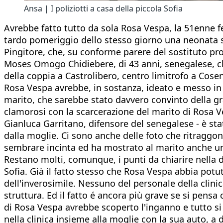
Ansa | I poliziotti a casa della piccola Sofia
Avrebbe fatto tutto da sola Rosa Vespa, la 51enne f
tardo pomeriggio dello stesso giorno una neonata s
Pingitore, che, su conforme parere del sostituto pr
Moses Omogo Chidiebere, di 43 anni, senegalese, ch
della coppia a Castrolibero, centro limitrofo a Cose
Rosa Vespa avrebbe, in sostanza, ideato e messo in 
marito, che sarebbe stato davvero convinto della gr
clamorosi con la scarcerazione del marito di Rosa Ve
Gianluca Garritano, difensore del senegalese - è sta
dalla moglie. Ci sono anche delle foto che ritraggo
sembrare incinta ed ha mostrato al marito anche una 
Restano molti, comunque, i punti da chiarire nella din
Sofia. Già il fatto stesso che Rosa Vespa abbia potut
dell'inverosimile. Nessuno del personale della clini
struttura. Ed il fatto é ancora più grave se si pensa
di Rosa Vespa avrebbe scoperto l'inganno e tutto si
nella clinica insieme alla moglie con la sua auto, a