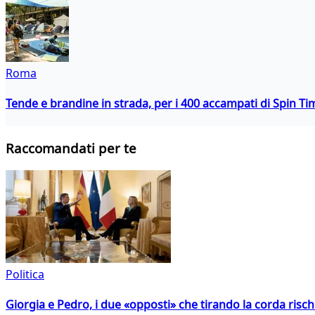
Roma
Tende e brandine in strada, per i 400 accampati di Spin T
Raccomandati per te
Politica
Giorgia e Pedro, i due «opposti» che tirando la corda risc