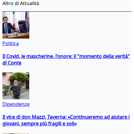
Altro di Attualità
Politica
Il Covid, le mascherine, l'onore: il "momento della verità"
di Conte
Dipendenze
Il vice di don Mazzi, Taverna: «Continueremo ad aiutare i
giovani, sempre più fragili e soli»