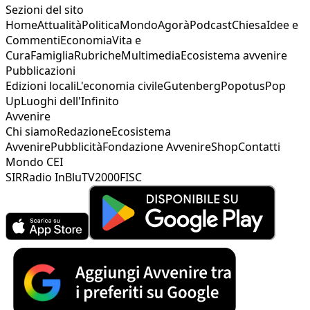
Sezioni del sito
Home
Attualità
Politica
Mondo
Agorà
Podcast
Chiesa
Idee e
Commenti
Economia
Vita e
Cura
Famiglia
Rubriche
Multimedia
Ecosistema avvenire
Pubblicazioni
Edizioni locali
L'economia civile
Gutenberg
Popotus
Pop
Up
Luoghi dell'Infinito
Avvenire
Chi siamo
Redazione
Ecosistema
Avvenire
Pubblicità
Fondazione Avvenire
Shop
Contatti
Mondo CEI
SIR
Radio InBlu
TV2000
FISC