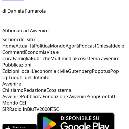
di
Daniela Fumarola
Abbonati ad Avvenire
Sezioni del sito
Home
Attualità
Politica
Mondo
Agorà
Podcast
Chiesa
Idee e
Commenti
Economia
Vita e
Cura
Famiglia
Rubriche
Multimedia
Ecosistema avvenire
Pubblicazioni
Edizioni locali
L'economia civile
Gutenberg
Popotus
Pop
Up
Luoghi dell'Infinito
Avvenire
Chi siamo
Redazione
Ecosistema
Avvenire
Pubblicità
Fondazione Avvenire
Shop
Contatti
Mondo CEI
SIR
Radio InBlu
TV2000
FISC