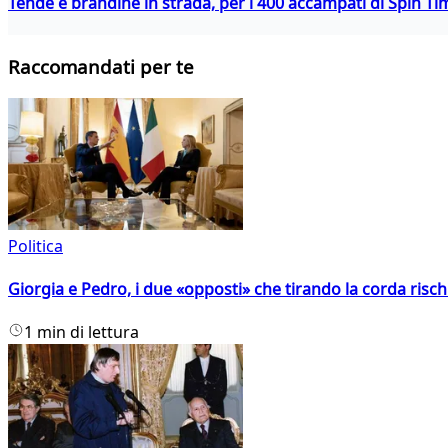
Tende e brandine in strada, per i 400 accampati di Spin T
Raccomandati per te
Politica
Giorgia e Pedro, i due «opposti» che tirando la corda risc
1 min di lettura