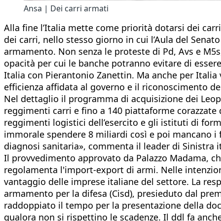
Ansa | Dei carri armati
Alla fine l’Italia mette come priorità dotarsi dei car
dei carri, nello stesso giorno in cui l’Aula del Sena
armamento. Non senza le proteste di Pd, Avs e M5s, 
opacità per cui le banche potranno evitare di esser
Italia con Pierantonio Zanettin. Ma anche per Itali
efficienza affidata al governo e il riconoscimento d
Nel dettaglio il programma di acquisizione dei Leopa
reggimenti carri e fino a 140 piattaforme corazzate d
reggimenti logistici dell’esercito e gli istituti di f
immorale spendere 8 miliardi così e poi mancano i fo
diagnosi sanitaria», commenta il leader di Sinistra 
Il provvedimento approvato da Palazzo Madama, che 
regolamenta l'import-export di armi. Nelle intenzion
vantaggio delle imprese italiane del settore. La resp
armamento per la difesa (Cisd), presieduto dal premi
raddoppiato il tempo per la presentazione della doc
qualora non si rispettino le scadenze. Il ddl fa anc