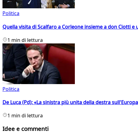
Politica
Quella visita di Scalfaro a Corleone insieme a don Ciotti e u
1 min di lettura
Politica
De Luca (Pd): «La sinistra più unita della destra sull'Europ
1 min di lettura
Idee e commenti