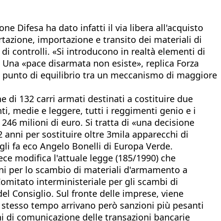
e Difesa ha dato infatti il via libera all'acquisto
rtazione, importazione e transito dei materiali di
i controlli. «Si introducono in realtà elementi di
. Una «pace disarmata non esiste», replica Forza
un punto di equilibrio tra un meccanismo di maggiore
 di 132 carri armati destinati a costituire due
i, medie e leggere, tutti i reggimenti genio e i
e 246 milioni di euro. Si tratta di «una decisione
 anni per sostituire oltre 3mila apparecchi di
gli fa eco Angelo Bonelli di Europa Verde.
e modifica l'attuale legge (185/1990) che
ioni per lo scambio di materiali d'armamento a
Comitato interministeriale per gli scambi di
el Consiglio. Sul fronte delle imprese, viene
 stesso tempo arrivano però sanzioni più pesanti
ghi di comunicazione delle transazioni bancarie