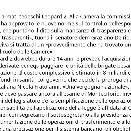
ri armati tedeschi Leopard 2. Alla Camera la commission
to ha approvato le nuove norme sul controllo dell’espo
che puntano il dito sulla mancanza di trasparenza e d
e trasparenti», tuona il senatore dem Graziano Delrio
a viva si tratta di un «provvedimento che ha trovato 
el ruolo delle Camere».
rd 2 dovrebbe durare 14 anni e prevede l’acquisizione
erivate per equipaggiare le unità delle brigate pesant
ormazione. Il costo complessivo è stimato in 8 miliardi 
ndi in sanità, col governo che decide la proroga di 2
italiana Nicola Fratoianni. «Una vergogna nazionale», 
deve passare ancora all'esame di Montecitorio, invec
i del legislatore c'è la semplificazione delle operaz
onsabilità dell'applicazione della legge è affidata al 
er con segretario il sottosegretario alla presidenza d
umentazione delle operazioni di trasferimento e allo
he una precisazione per il sistema bancario: gli obbli