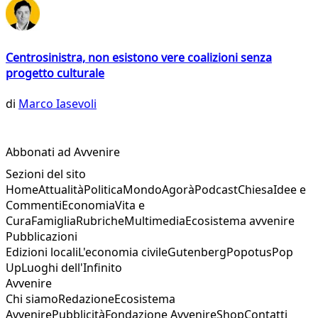
Centrosinistra, non esistono vere coalizioni senza
progetto culturale
di
Marco Iasevoli
Abbonati ad Avvenire
Sezioni del sito
Home
Attualità
Politica
Mondo
Agorà
Podcast
Chiesa
Idee e
Commenti
Economia
Vita e
Cura
Famiglia
Rubriche
Multimedia
Ecosistema avvenire
Pubblicazioni
Edizioni locali
L'economia civile
Gutenberg
Popotus
Pop
Up
Luoghi dell'Infinito
Avvenire
Chi siamo
Redazione
Ecosistema
Avvenire
Pubblicità
Fondazione Avvenire
Shop
Contatti