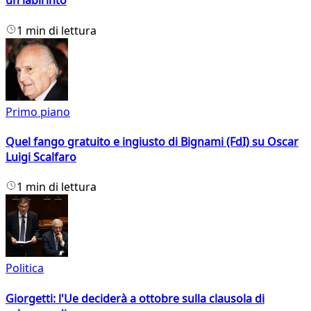
un labirinto
1 min di lettura
Primo piano
Quel fango gratuito e ingiusto di Bignami (FdI) su Oscar
Luigi Scalfaro
1 min di lettura
Politica
Giorgetti: l'Ue deciderà a ottobre sulla clausola di