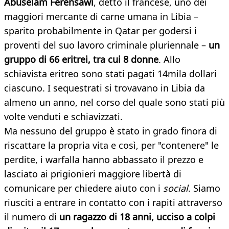
Abuselam Ferensawi
, detto il francese, uno dei
maggiori mercante di carne umana in Libia –
sparito probabilmente in Qatar per godersi i
proventi del suo lavoro criminale pluriennale –
un
gruppo di 66 eritrei, tra cui 8 donne
. Allo
schiavista eritreo sono stati pagati 14mila dollari
ciascuno. I sequestrati si trovavano in Libia da
almeno un anno, nel corso del quale sono stati più
volte venduti e schiavizzati.
Ma nessuno del gruppo è stato in grado finora di
riscattare la propria vita e così, per "contenere" le
perdite, i warfalla hanno abbassato il prezzo e
lasciato ai prigionieri maggiore libertà di
comunicare per chiedere aiuto con i
social
. Siamo
riusciti a entrare in contatto con i rapiti attraverso
il numero di
un ragazzo di 18 anni, ucciso a colpi