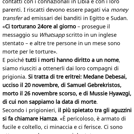
contatti con i connazionali in Libia e con i loro
parenti. I riscatti devono essere pagati via
money
transfer
ad emissari dei banditi in Egitto e Sudan.
«
Ci torturano 24ore al giorno
– prosegue il
messaggio su
Whatsapp
scritto in un inglese
stentato – e altre tre persone in un mese sono
morte per le torture».
E poiché
tutti i morti hanno diritto a un nome
,
siamo riusciti a ottenerli dai loro compagni di
prigionia.
Si tratta di tre eritrei: Medane Debesai,
ucciso il 20 novembre, di Samuel Gebrekristos,
morto il 26 novembre scorso, e di Mussie Hyawzgi,
di cui non sappiamo la data di morte
.
Secondo i prigionieri,
il più spietato tra gli aguzzini
si fa chiamare Hamza
. «È pericoloso, è armato di
fucile e coltello, ci minaccia e ci ferisce. Ci sono