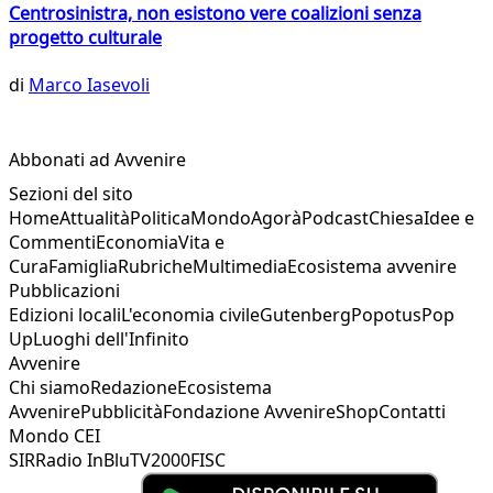
Centrosinistra, non esistono vere coalizioni senza
progetto culturale
di
Marco Iasevoli
Abbonati ad Avvenire
Sezioni del sito
Home
Attualità
Politica
Mondo
Agorà
Podcast
Chiesa
Idee e
Commenti
Economia
Vita e
Cura
Famiglia
Rubriche
Multimedia
Ecosistema avvenire
Pubblicazioni
Edizioni locali
L'economia civile
Gutenberg
Popotus
Pop
Up
Luoghi dell'Infinito
Avvenire
Chi siamo
Redazione
Ecosistema
Avvenire
Pubblicità
Fondazione Avvenire
Shop
Contatti
Mondo CEI
SIR
Radio InBlu
TV2000
FISC