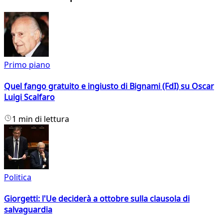
Primo piano
Quel fango gratuito e ingiusto di Bignami (FdI) su Oscar
Luigi Scalfaro
1 min di lettura
Politica
Giorgetti: l'Ue deciderà a ottobre sulla clausola di
salvaguardia