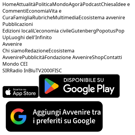
Home
Attualità
Politica
Mondo
Agorà
Podcast
Chiesa
Idee e
Commenti
Economia
Vita e
Cura
Famiglia
Rubriche
Multimedia
Ecosistema avvenire
Pubblicazioni
Edizioni locali
L'economia civile
Gutenberg
Popotus
Pop
Up
Luoghi dell'Infinito
Avvenire
Chi siamo
Redazione
Ecosistema
Avvenire
Pubblicità
Fondazione Avvenire
Shop
Contatti
Mondo CEI
SIR
Radio InBlu
TV2000
FISC