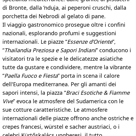
di Bronte, dalla ’nduja, ai peperoni cruschi, dalla
porchetta dei Nebrodi al gelato di pane.
Il viaggio gastronomico prosegue oltre i confini
nazionali, esplorando profumi e suggestioni
internazionali. Le piazze “
Essenze d’Oriente
”,
“
Thailandia Preziosa e Sapori Indiani
” conducono i
visitatori tra le spezie e le delicatezze asiatiche
tutte da gustare e condividere, mentre la vibrante
“
Paella Fuoco e Fiesta
” porta in scena il calore
dell'Europa mediterranea. Per gli amanti dei
sapori intensi, la piazza “
Braci Esotiche & Fiamme
Vive
” evoca le atmosfere del Sudamerica con le
sue cotture caratteristiche. Le atmosfere
internazionali delle piazze offrono anche ostriche e
crepes francesi, würstel e sacher austriaci, o i
celebri Kürtőskalács ungheresi, il tutto