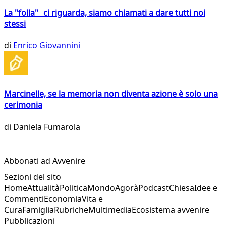
La "folla" ci riguarda, siamo chiamati a dare tutti noi
stessi
di
Enrico Giovannini
Marcinelle, se la memoria non diventa azione è solo una
cerimonia
di
Daniela Fumarola
Abbonati ad Avvenire
Sezioni del sito
Home
Attualità
Politica
Mondo
Agorà
Podcast
Chiesa
Idee e
Commenti
Economia
Vita e
Cura
Famiglia
Rubriche
Multimedia
Ecosistema avvenire
Pubblicazioni