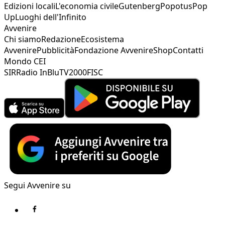
Edizioni locali
L'economia civile
Gutenberg
Popotus
Pop
Up
Luoghi dell'Infinito
Avvenire
Chi siamo
Redazione
Ecosistema
Avvenire
Pubblicità
Fondazione Avvenire
Shop
Contatti
Mondo CEI
SIR
Radio InBlu
TV2000
FISC
Segui Avvenire su