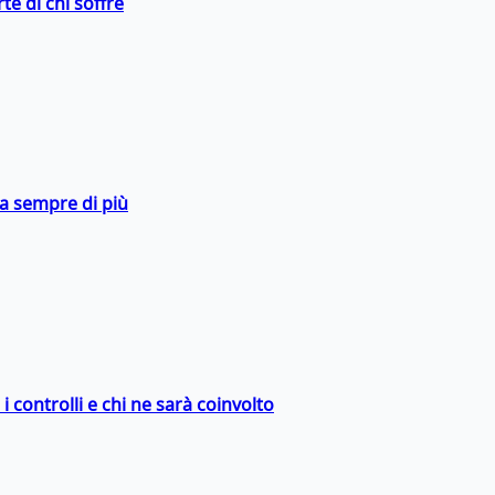
te di chi soffre
da sempre di più
 controlli e chi ne sarà coinvolto