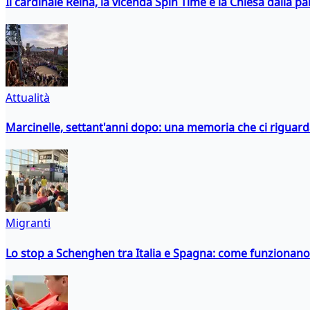
Il cardinale Reina, la vicenda Spin Time e la Chiesa dalla par
Attualità
Marcinelle, settant'anni dopo: una memoria che ci riguar
Migranti
Lo stop a Schenghen tra Italia e Spagna: come funzionano i