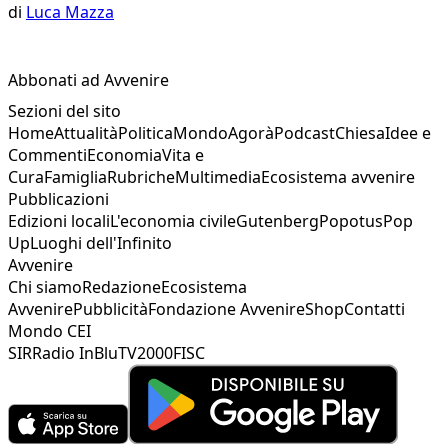
di
Luca Mazza
Abbonati ad Avvenire
Sezioni del sito
Home
Attualità
Politica
Mondo
Agorà
Podcast
Chiesa
Idee e
Commenti
Economia
Vita e
Cura
Famiglia
Rubriche
Multimedia
Ecosistema avvenire
Pubblicazioni
Edizioni locali
L'economia civile
Gutenberg
Popotus
Pop
Up
Luoghi dell'Infinito
Avvenire
Chi siamo
Redazione
Ecosistema
Avvenire
Pubblicità
Fondazione Avvenire
Shop
Contatti
Mondo CEI
SIR
Radio InBlu
TV2000
FISC