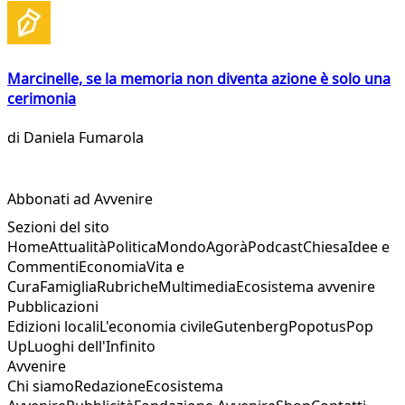
Marcinelle, se la memoria non diventa azione è solo una
cerimonia
di
Daniela Fumarola
Abbonati ad Avvenire
Sezioni del sito
Home
Attualità
Politica
Mondo
Agorà
Podcast
Chiesa
Idee e
Commenti
Economia
Vita e
Cura
Famiglia
Rubriche
Multimedia
Ecosistema avvenire
Pubblicazioni
Edizioni locali
L'economia civile
Gutenberg
Popotus
Pop
Up
Luoghi dell'Infinito
Avvenire
Chi siamo
Redazione
Ecosistema