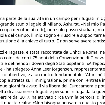
na parte della sua vita in un campo per rifugiati in
 grande studio legale di Milano, Ashurst. «Nel mio Pa
occupa dei rifugiati ndr), non solo posso studiare, ma 
cuola del campo. ll mio sogno è riuscire a supportarn
ruzione è la chiave di tutto. E non serve avere tanti
gazzi e ragazze, è stata raccontata da Unhcr a Roma, ne
o coincide con i 75 anni della Convenzione di Ginevra 
itti e definendo i doveri degli Stati ospitanti. «All’e
one - ha spiegato Anna Leer Jorgensen, rappresentante 
nico obiettivo, e a un motto fondamentale: “Affinché tu
ppia stretta sull’immigrazione, prima con l’entrata in
due giorni fa avuto il via libera dell’Eurocamera e 
elto di assumere rifugiati e persone in fuga dalla gu
rtire dal 2017, ha attivato circa 69mila percorsi di i
di queste realtà: «Non bisogna pensare a questo prog