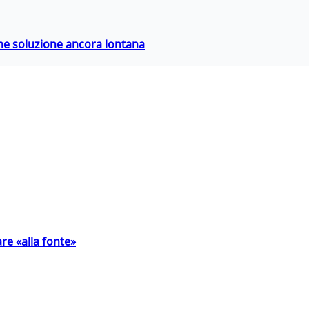
ime soluzione ancora lontana
are «alla fonte»