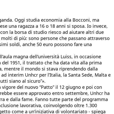
 Uganda. Oggi studia economia alla Bocconi, ma
ese una ragazza a 16 o 18 anni si sposa. Io invece,
con la borsa di studio riesco ad aiutare altri due
e molti di più: sono persone che passano attraverso
ssimi soldi, anche 50 euro possono fare una
ll’aula magna dell’università Luiss, in occasione
del 1951, il trattato che ha data vita alla prima
poca, mentre il mondo si stava riprendendo dalla
ad interim Unhcr per l’Italia, la Santa Sede, Malta e
tti siano al sicuro”».
 vigore del nuovo “Patto” il 12 giugno e poi con
potrebbe essere approvato entro settembre, Unhcr ha
erra e dalla fame. Fanno tutte parte del programma
nclusione lavorativa, coinvolgendo oltre 1.300
etto come a un’iniziativa di volontariato - spiega