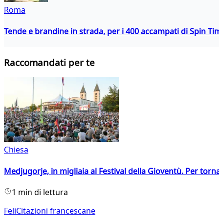
Roma
Tende e brandine in strada, per i 400 accampati di Spin T
Raccomandati per te
Chiesa
Medjugorje, in migliaia al Festival della Gioventù. Per torn
1 min di lettura
FeliCitazioni francescane