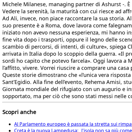
Michele Milanese, managing partner di Ashurst -. È m
Vedere la serenità, la maturità con cui riesce ad affr
Ad Ali, invece, non piace raccontare la sua storia. A
suo presente è a Roma, dove lavora come falegname 
iniziato non avevo nessuna esperienza, mi hanno inse
fine vita dopo i trasporti, oppure il legno delle scen
scambio di percorsi, di intenti, di culture», spiega 
arrivata in Italia dopo lo scoppio della guerra. «Il 
sordi ho capito che potevo farcela». Oggi lavora a
l’affitto, vivere. Vorrei riuscire a comprare una casa 
Queste storie dimostrano che «l’unica vera risposta
Sant’Egidio. Alla fine dell’evento, Rehema Amisi, stude
Giornata mondiale del rifugiato con un augurio e in
sopportato, ma per ciò che sono stati messi nelle co
Scopri anche
Al Parlamento europeo è passata la stretta sui rimpatr
Creta è la nuova Lampedusa: l'isola non sa più come 