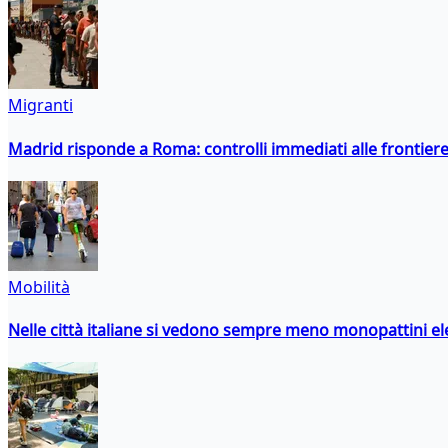
Migranti
Madrid risponde a Roma: controlli immediati alle frontiere p
Mobilità
Nelle città italiane si vedono sempre meno monopattini ele