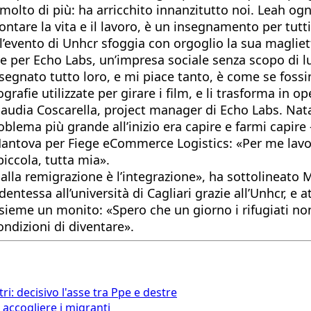
olto di più: ha arricchito innanzitutto noi. Leah ogni
ontare la vita e il lavoro, è un insegnamento per tutti
ll’evento di Unhcr sfoggia con orgoglio la sua magliet
per Echo Labs, un’impresa sociale senza scopo di lu
gnato tutto loro, e mi piace tanto, è come se fossimo
ografie utilizzate per girare i film, e li trasforma in 
Claudia Coscarella, project manager di Echo Labs. Natal
problema più grande all’inizio era capire e farmi capir
 Mantova per Fiege eCommerce Logistics: «Per me lavo
piccola, tutta mia».
 alla remigrazione è l’integrazione», ha sottolineato
ntessa all’università di Cagliari grazie all’Unhcr, e att
sieme un monito: «Spero che un giorno i rifugiati n
ndizioni di diventare».
i: decisivo l'asse tra Ppe e destre
accogliere i migranti