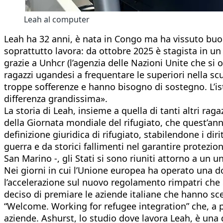
Leah al computer
Leah ha 32 anni, è nata in Congo ma ha vissuto buo
soprattutto lavora: da ottobre 2025 è stagista in un
grazie a Unhcr (l’agenzia delle Nazioni Unite che si 
ragazzi ugandesi a frequentare le superiori nella s
troppe sofferenze e hanno bisogno di sostegno. L’ist
differenza grandissima».
La storia di Leah, insieme a quella di tanti altri ra
della Giornata mondiale del rifugiato, che quest’ann
definizione giuridica di rifugiato, stabilendone i dir
guerra e da storici fallimenti nel garantire protezi
San Marino -, gli Stati si sono riuniti attorno a un u
Nei giorni in cui l’Unione europea ha operato una do
l’accelerazione sul nuovo regolamento rimpatri che 
deciso di premiare le aziende italiane che hanno sc
“Welcome. Working for refugee integration” che, a pa
aziende. Ashurst, lo studio dove lavora Leah, è una 