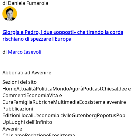
di
Daniela Fumarola
Giorgia e Pedro, i due «opposti» che tirando la corda
rischiano di spezzare l'Europa
di
Marco Iasevoli
Abbonati ad Avvenire
Sezioni del sito
Home
Attualità
Politica
Mondo
Agorà
Podcast
Chiesa
Idee e
Commenti
Economia
Vita e
Cura
Famiglia
Rubriche
Multimedia
Ecosistema avvenire
Pubblicazioni
Edizioni locali
L'economia civile
Gutenberg
Popotus
Pop
Up
Luoghi dell'Infinito
Avvenire
Chi siamo
Redazione
Ecosistema