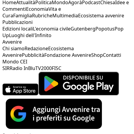
Home
Attualità
Politica
Mondo
Agorà
Podcast
Chiesa
Idee e
Commenti
Economia
Vita e
Cura
Famiglia
Rubriche
Multimedia
Ecosistema avvenire
Pubblicazioni
Edizioni locali
L'economia civile
Gutenberg
Popotus
Pop
Up
Luoghi dell'Infinito
Avvenire
Chi siamo
Redazione
Ecosistema
Avvenire
Pubblicità
Fondazione Avvenire
Shop
Contatti
Mondo CEI
SIR
Radio InBlu
TV2000
FISC