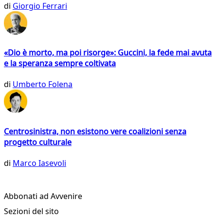
di
Giorgio Ferrari
«Dio è morto, ma poi risorge»: Guccini, la fede mai avuta
e la speranza sempre coltivata
di
Umberto Folena
Centrosinistra, non esistono vere coalizioni senza
progetto culturale
di
Marco Iasevoli
Abbonati ad Avvenire
Sezioni del sito