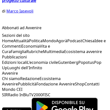
progetto culturale
di
Marco Iasevoli
Abbonati ad Avvenire
Sezioni del sito
Home
Attualità
Politica
Mondo
Agorà
Podcast
Chiesa
Idee e
Commenti
Economia
Vita e
Cura
Famiglia
Rubriche
Multimedia
Ecosistema avvenire
Pubblicazioni
Edizioni locali
L'economia civile
Gutenberg
Popotus
Pop
Up
Luoghi dell'Infinito
Avvenire
Chi siamo
Redazione
Ecosistema
Avvenire
Pubblicità
Fondazione Avvenire
Shop
Contatti
Mondo CEI
SIR
Radio InBlu
TV2000
FISC