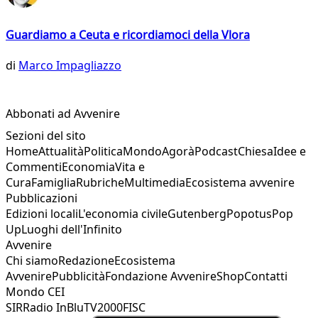
Guardiamo a Ceuta e ricordiamoci della Vlora
di
Marco Impagliazzo
Abbonati ad Avvenire
Sezioni del sito
Home
Attualità
Politica
Mondo
Agorà
Podcast
Chiesa
Idee e
Commenti
Economia
Vita e
Cura
Famiglia
Rubriche
Multimedia
Ecosistema avvenire
Pubblicazioni
Edizioni locali
L'economia civile
Gutenberg
Popotus
Pop
Up
Luoghi dell'Infinito
Avvenire
Chi siamo
Redazione
Ecosistema
Avvenire
Pubblicità
Fondazione Avvenire
Shop
Contatti
Mondo CEI
SIR
Radio InBlu
TV2000
FISC