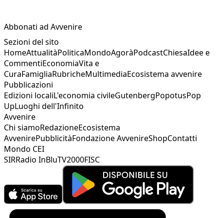
Abbonati ad Avvenire
Sezioni del sito
Home
Attualità
Politica
Mondo
Agorà
Podcast
Chiesa
Idee e
Commenti
Economia
Vita e
Cura
Famiglia
Rubriche
Multimedia
Ecosistema avvenire
Pubblicazioni
Edizioni locali
L'economia civile
Gutenberg
Popotus
Pop
Up
Luoghi dell'Infinito
Avvenire
Chi siamo
Redazione
Ecosistema
Avvenire
Pubblicità
Fondazione Avvenire
Shop
Contatti
Mondo CEI
SIR
Radio InBlu
TV2000
FISC