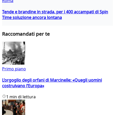
Roma
Tende e brandine in strada, per i 400 accampati di Spin
Time soluzione ancora lontana
Raccomandati per te
Primo piano
L’orgoglio degli orfani di Marcinelle: «Quegli uomini
costruivano l’Europa»
1 min di lettura