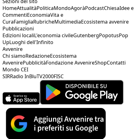
Sezioni del sito
Home
Attualità
Politica
Mondo
Agorà
Podcast
Chiesa
Idee e
Commenti
Economia
Vita e
Cura
Famiglia
Rubriche
Multimedia
Ecosistema avvenire
Pubblicazioni
Edizioni locali
L'economia civile
Gutenberg
Popotus
Pop
Up
Luoghi dell'Infinito
Avvenire
Chi siamo
Redazione
Ecosistema
Avvenire
Pubblicità
Fondazione Avvenire
Shop
Contatti
Mondo CEI
SIR
Radio InBlu
TV2000
FISC