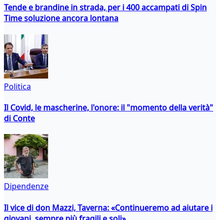
Tende e brandine in strada, per i 400 accampati di Spin
Time soluzione ancora lontana
Politica
Il Covid, le mascherine, l'onore: il "momento della verità"
di Conte
Dipendenze
Il vice di don Mazzi, Taverna: «Continueremo ad aiutare i
giovani, sempre più fragili e soli»