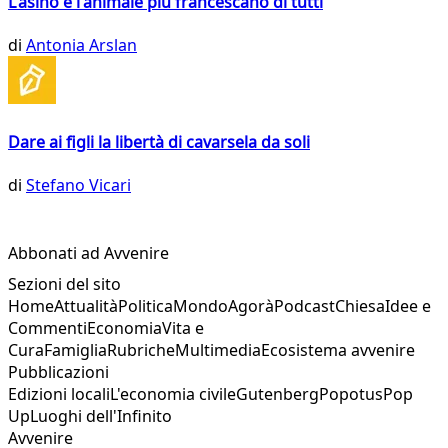
L'asino è l'animale più francescano di tutti
di
Antonia Arslan
Dare ai figli la libertà di cavarsela da soli
di
Stefano Vicari
Abbonati ad Avvenire
Sezioni del sito
Home
Attualità
Politica
Mondo
Agorà
Podcast
Chiesa
Idee e
Commenti
Economia
Vita e
Cura
Famiglia
Rubriche
Multimedia
Ecosistema avvenire
Pubblicazioni
Edizioni locali
L'economia civile
Gutenberg
Popotus
Pop
Up
Luoghi dell'Infinito
Avvenire