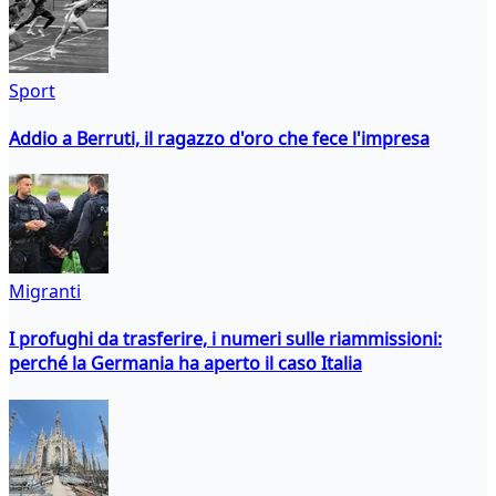
Sport
Addio a Berruti, il ragazzo d'oro che fece l'impresa
Migranti
I profughi da trasferire, i numeri sulle riammissioni:
perché la Germania ha aperto il caso Italia