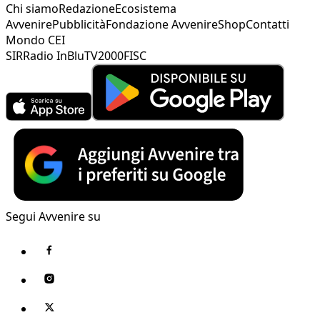
Chi siamo
Redazione
Ecosistema
Avvenire
Pubblicità
Fondazione Avvenire
Shop
Contatti
Mondo CEI
SIR
Radio InBlu
TV2000
FISC
Segui Avvenire su