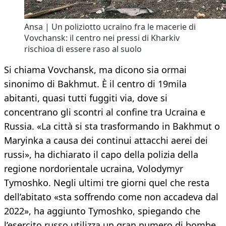
Ansa | Un poliziotto ucraino fra le macerie di
Vovchansk: il centro nei pressi di Kharkiv
rischioa di essere raso al suolo
Si chiama Vovchansk, ma dicono sia ormai
sinonimo di Bakhmut. È il centro di 19mila
abitanti, quasi tutti fuggiti via, dove si
concentrano gli scontri al confine tra Ucraina e
Russia. «La città si sta trasformando in Bakhmut o
Maryinka a causa dei continui attacchi aerei dei
russi», ha dichiarato il capo della polizia della
regione nordorientale ucraina, Volodymyr
Tymoshko. Negli ultimi tre giorni quel che resta
dell’abitato «sta soffrendo come non accadeva dal
2022», ha aggiunto Tymoshko, spiegando che
l’esercito russo utilizza un gran numero di bombe