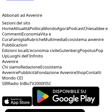
Abbonati ad Avvenire
Sezioni del sito
Home
Attualità
Politica
Mondo
Agorà
Podcast
Chiesa
Idee e
Commenti
Economia
Vita e
Cura
Famiglia
Rubriche
Multimedia
Ecosistema avvenire
Pubblicazioni
Edizioni locali
L'economia civile
Gutenberg
Popotus
Pop
Up
Luoghi dell'Infinito
Avvenire
Chi siamo
Redazione
Ecosistema
Avvenire
Pubblicità
Fondazione Avvenire
Shop
Contatti
Mondo CEI
SIR
Radio InBlu
TV2000
FISC