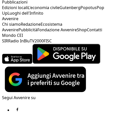
Pubblicazioni
Edizioni locali
L'economia civile
Gutenberg
Popotus
Pop
Up
Luoghi dell'Infinito
Avvenire
Chi siamo
Redazione
Ecosistema
Avvenire
Pubblicità
Fondazione Avvenire
Shop
Contatti
Mondo CEI
SIR
Radio InBlu
TV2000
FISC
Segui Avvenire su