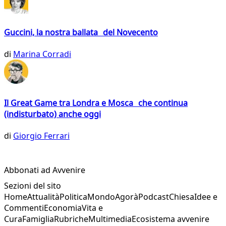
Guccini, la nostra ballata del Novecento
di
Marina Corradi
Il Great Game tra Londra e Mosca che continua
(indisturbato) anche oggi
di
Giorgio Ferrari
Abbonati ad Avvenire
Sezioni del sito
Home
Attualità
Politica
Mondo
Agorà
Podcast
Chiesa
Idee e
Commenti
Economia
Vita e
Cura
Famiglia
Rubriche
Multimedia
Ecosistema avvenire