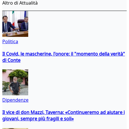
Altro di Attualità
Politica
Il Covid, le mascherine, l'onore: il "momento della verità"
di Conte
Dipendenze
Il vice di don Mazzi, Taverna: «Continueremo ad aiutare i
giovani, sempre più fragili e soli»