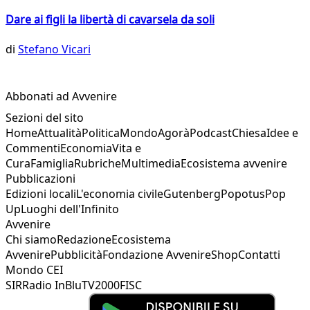
Dare ai figli la libertà di cavarsela da soli
di
Stefano Vicari
Abbonati ad Avvenire
Sezioni del sito
Home
Attualità
Politica
Mondo
Agorà
Podcast
Chiesa
Idee e
Commenti
Economia
Vita e
Cura
Famiglia
Rubriche
Multimedia
Ecosistema avvenire
Pubblicazioni
Edizioni locali
L'economia civile
Gutenberg
Popotus
Pop
Up
Luoghi dell'Infinito
Avvenire
Chi siamo
Redazione
Ecosistema
Avvenire
Pubblicità
Fondazione Avvenire
Shop
Contatti
Mondo CEI
SIR
Radio InBlu
TV2000
FISC