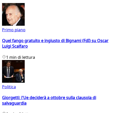
Primo piano
Quel fango gratuito e ingiusto di Bignami (FdI) su Oscar
Luigi Scalfaro
1 min di lettura
Politica
Giorgetti: l'Ue deciderà a ottobre sulla clausola di
salvaguardia