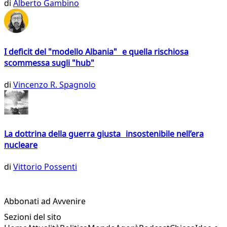
di
Alberto Gambino
I deficit del "modello Albania" e quella rischiosa
scommessa sugli "hub"
di
Vincenzo R. Spagnolo
La dottrina della guerra giusta insostenibile nell’era
nucleare
di
Vittorio Possenti
Abbonati ad Avvenire
Sezioni del sito