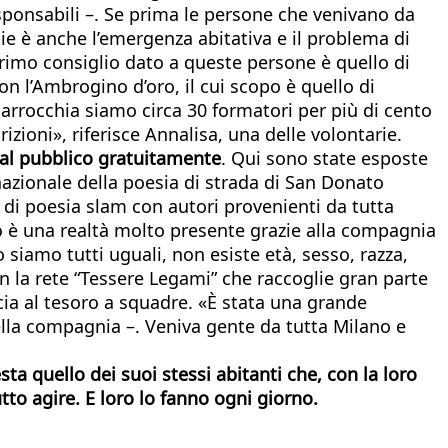
esponsabili –. Se prima le persone che venivano da
ie è anche l’emergenza abitativa e il problema di
primo consiglio dato a queste persone è quello di
n l’Ambrogino d’oro, il cui scopo è quello di
 parrocchia siamo circa 30 formatori per più di cento
zioni», riferisce Annalisa, una delle volontarie.
e al pubblico gratuitamente
. Qui sono state esposte
nazionale della poesia di strada di San Donato
 di poesia slam con autori provenienti da tutta
atro è una realtà molto presente grazie alla compagnia
siamo tutti uguali, non esiste età, sesso, razza,
n la rete “Tessere Legami” che raccoglie gran parte
cia al tesoro a squadre. «È stata una grande
lla compagnia –. Veniva gente da tutta Milano e
ta quello dei suoi stessi abitanti che, con la loro
to agire. E loro lo fanno ogni giorno.