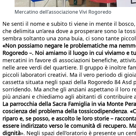
Mercatino dell'associazione Vivi Rogoredo
Ne senti il nome e subito ti viene in mente il bosc
che delimita un’area dove a prosperare sono la tossic
sembra soltanto una zona buia, ci sono tante piccole 
«Non possiamo negare le problematiche ma nemmeno si
Rogoredo –. Noi amiamo il luogo in cui viviamo e t
mercatini in favore di associazioni benefiche, attivi
nelle aree verdi del quartiere. Il gruppo è inoltre fa
piccoli laboratori creativi. Ma il vero periodo di gi
cassetta situata negli spazi della Rogoredo 84 Asd 
sorridendo. Ma anche gli anziani aspettano il loro r
più anziani e chiediamo agli abitanti di contribuire
La parrocchia della Sacra Famiglia in via Monte Pe
coscienza del problema della tossicodipendenza
.
«C
riparo e, se posso, e ascolto le loro storie – racc
essere indirizzato verso le comunità di recupero. M
dignità
». Negli spazi dell’oratorio è presente un cen