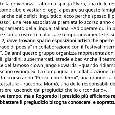
te la gravidanza – afferma spiega Elvira, una delle r
come cibo e vestiario, oggi a pesare su queste famigl
anche dal deficit linguistico; ecco perché spesso il 
sso”, una rete associativa premiata lo scorso anno co
insegnamento della lingua italiana. «Ad operare qui in
he siamo costretti a bloccare temporaneamente le iscri
el 7, dove trovano spazio esposizioni artistiche apert
ade di poesia” in collaborazione con il Festival inter
al”. Da anni questo gruppo organizza rappresentazioni
ali, giardini, supermercati, strade e bar. Anche il te
frase del famoso clown Jango Edwards: «quando ridiamo 
apiscono ovunque». La compagnia, in collaborazione co
to lo scorso anno “Prova a prendermi”, una grande cac
cettature – racconta Momò, una delle responsabili de
tiere, uscendo dai pregiudizi che lo circondano».
ve tempo, ma a Rogoredo il presidio più efficiente res
battere il pregiudizio bisogna conoscere, e soprattut