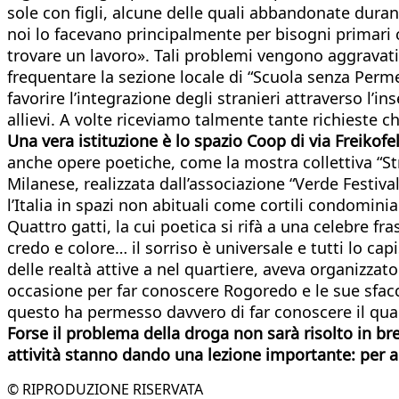
sole con figli, alcune delle quali abbandonate duran
noi lo facevano principalmente per bisogni primari 
trovare un lavoro». Tali problemi vengono aggravati 
frequentare la sezione locale di “Scuola senza Perme
favorire l’integrazione degli stranieri attraverso l’
allievi. A volte riceviamo talmente tante richieste c
Una vera istituzione è lo spazio Coop di via Freikof
anche opere poetiche, come la mostra collettiva “Str
Milanese, realizzata dall’associazione “Verde Festiv
l’Italia in spazi non abituali come cortili condomini
Quattro gatti, la cui poetica si rifà a una celebre 
credo e colore… il sorriso è universale e tutti lo c
delle realtà attive a nel quartiere, aveva organizza
occasione per far conoscere Rogoredo e le sue sfac
questo ha permesso davvero di far conoscere il quar
Forse il problema della droga non sarà risolto in bre
attività stanno dando una lezione importante: per ab
© RIPRODUZIONE RISERVATA