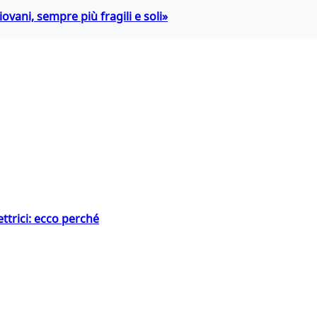
ovani, sempre più fragili e soli»
ttrici: ecco perché