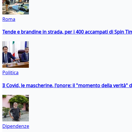
Roma
Tende e brandine in strada, per i 400 accampati di Spin T
Politica
Il Covid, le mascherine, l'onore: il "momento della verità" 
Dipendenze