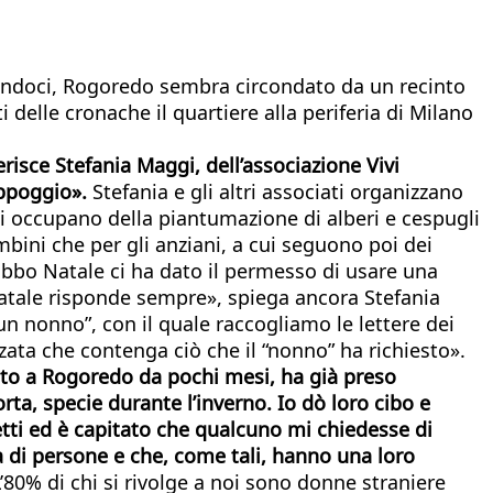
nsandoci, Rogoredo sembra circondato da un recinto
delle cronache il quartiere alla periferia di Milano
isce Stefania Maggi, dell’associazione Vivi
appoggio».
Stefania e gli altri associati organizzano
, si occupano della piantumazione di alberi e cespugli
ambini che per gli anziani, a cui seguono poi dei
«Babbo Natale ci ha dato il permesso di usare una
Natale risponde sempre», spiega ancora Stefania
un nonno”, con il quale raccogliamo le lettere dei
zata che contenga ciò che il “nonno” ha richiesto».
nto a Rogoredo da pochi mesi, ha già preso
ta, specie durante l’inverno. Io dò loro cibo e
etti ed è capitato che qualcuno mi chiedesse di
a di persone e che, come tali, hanno una loro
L’80% di chi si rivolge a noi sono donne straniere