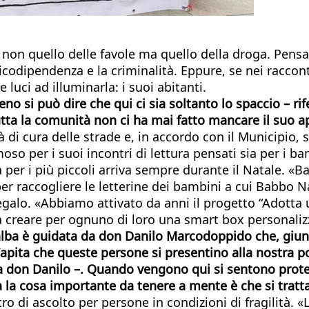
o, non quello delle favole ma quello della droga. Pe
odipendenza e la criminalità. Eppure, se nei racconti 
luci ad illuminarla: i suoi abitanti.
 può dire che qui ci sia soltanto lo spaccio – rifer
utta la comunità non ci ha mai fatto mancare il suo 
tà di cura delle strade e, in accordo con il Municipio
moso per i suoi incontri di lettura pensati sia per i b
oia per i più piccoli arriva sempre durante il Natale. 
per raccogliere le letterine dei bambini a cui Babbo 
egalo. «Abbiamo attivato da anni il progetto “Adotta 
 a creare per ognuno di loro una smart box personaliz
ralba è guidata da don Danilo Marcodoppido che, giu
apita che queste persone si presentino alla nostra por
onta don Danilo –. Quando vengono qui si sentono prot
a la cosa importante da tenere a mente è che si tratt
tro di ascolto per persone in condizioni di fragilità. «