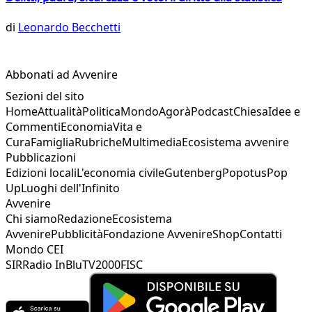
di
Leonardo Becchetti
Abbonati ad Avvenire
Sezioni del sito
Home
Attualità
Politica
Mondo
Agorà
Podcast
Chiesa
Idee e
Commenti
Economia
Vita e
Cura
Famiglia
Rubriche
Multimedia
Ecosistema avvenire
Pubblicazioni
Edizioni locali
L'economia civile
Gutenberg
Popotus
Pop
Up
Luoghi dell'Infinito
Avvenire
Chi siamo
Redazione
Ecosistema
Avvenire
Pubblicità
Fondazione Avvenire
Shop
Contatti
Mondo CEI
SIR
Radio InBlu
TV2000
FISC