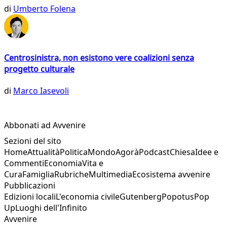
di
Umberto Folena
Centrosinistra, non esistono vere coalizioni senza
progetto culturale
di
Marco Iasevoli
Abbonati ad Avvenire
Sezioni del sito
Home
Attualità
Politica
Mondo
Agorà
Podcast
Chiesa
Idee e
Commenti
Economia
Vita e
Cura
Famiglia
Rubriche
Multimedia
Ecosistema avvenire
Pubblicazioni
Edizioni locali
L'economia civile
Gutenberg
Popotus
Pop
Up
Luoghi dell'Infinito
Avvenire