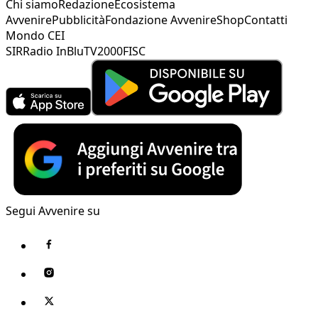
Chi siamo
Redazione
Ecosistema
Avvenire
Pubblicità
Fondazione Avvenire
Shop
Contatti
Mondo CEI
SIR
Radio InBlu
TV2000
FISC
Segui Avvenire su