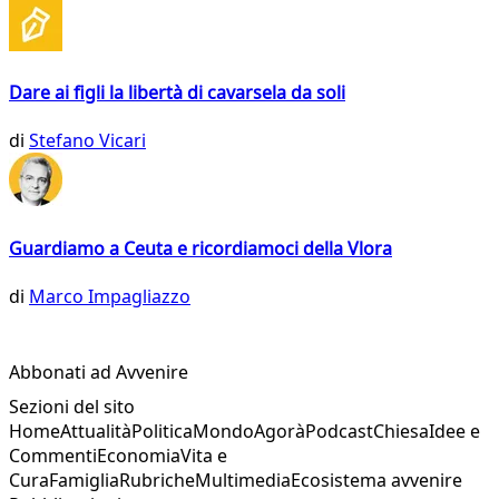
Dare ai figli la libertà di cavarsela da soli
di
Stefano Vicari
Guardiamo a Ceuta e ricordiamoci della Vlora
di
Marco Impagliazzo
Abbonati ad Avvenire
Sezioni del sito
Home
Attualità
Politica
Mondo
Agorà
Podcast
Chiesa
Idee e
Commenti
Economia
Vita e
Cura
Famiglia
Rubriche
Multimedia
Ecosistema avvenire