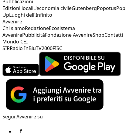
Pubblicazioni
Edizioni locali
L'economia civile
Gutenberg
Popotus
Pop
Up
Luoghi dell'Infinito
Avvenire
Chi siamo
Redazione
Ecosistema
Avvenire
Pubblicità
Fondazione Avvenire
Shop
Contatti
Mondo CEI
SIR
Radio InBlu
TV2000
FISC
Segui Avvenire su