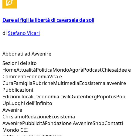
Dare ai figli la libertà di cavarsela da soli
di
Stefano Vicari
Abbonati ad Avvenire
Sezioni del sito
Home
Attualità
Politica
Mondo
Agorà
Podcast
Chiesa
Idee e
Commenti
Economia
Vita e
Cura
Famiglia
Rubriche
Multimedia
Ecosistema avvenire
Pubblicazioni
Edizioni locali
L'economia civile
Gutenberg
Popotus
Pop
Up
Luoghi dell'Infinito
Avvenire
Chi siamo
Redazione
Ecosistema
Avvenire
Pubblicità
Fondazione Avvenire
Shop
Contatti
Mondo CEI