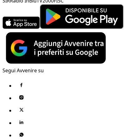
SIR
Radio InBlu
TV2000
FISC
Segui Avvenire su