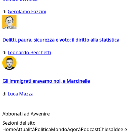
di
Gerolamo Fazzini
Delitti, paura, sicurezza e voto: il diritto alla statistica
di
Leonardo Becchetti
Gli immigrati eravamo noi, a Marcinelle
di
Luca Mazza
Abbonati ad Avvenire
Sezioni del sito
Home
Attualità
Politica
Mondo
Agorà
Podcast
Chiesa
Idee e