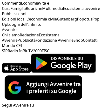
Commenti
Economia
Vita e
Cura
Famiglia
Rubriche
Multimedia
Ecosistema avvenire
Pubblicazioni
Edizioni locali
L'economia civile
Gutenberg
Popotus
Pop
Up
Luoghi dell'Infinito
Avvenire
Chi siamo
Redazione
Ecosistema
Avvenire
Pubblicità
Fondazione Avvenire
Shop
Contatti
Mondo CEI
SIR
Radio InBlu
TV2000
FISC
Segui Avvenire su