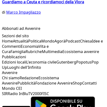
Guardiamo a Ceuta e ricordiamoci della Vlora
di
Marco Impagliazzo
Abbonati ad Avvenire
Sezioni del sito
Home
Attualità
Politica
Mondo
Agorà
Podcast
Chiesa
Idee e
Commenti
Economia
Vita e
Cura
Famiglia
Rubriche
Multimedia
Ecosistema avvenire
Pubblicazioni
Edizioni locali
L'economia civile
Gutenberg
Popotus
Pop
Up
Luoghi dell'Infinito
Avvenire
Chi siamo
Redazione
Ecosistema
Avvenire
Pubblicità
Fondazione Avvenire
Shop
Contatti
Mondo CEI
SIR
Radio InBlu
TV2000
FISC