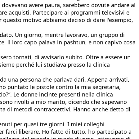
n dovevano avere paura, sarebbero dovute andare al
are acquisti. Partecipare ai programmi televisivi e
Per questo motivo abbiamo deciso di dare l'esempio,
rdato. Un giorno, mentre lavoravo, un gruppo di
te, il loro capo palava in pashtun, e non capivo cosa
ero tornati, di avvisarlo subito. Oltre a essere un
ieme perché lui studiava presso la clinica
da una persona che parlava dari. Appena arrivati,
no puntato le pistole contro la mia segretaria,
?”. Le donne incinte presenti nella clinica
i sono rivolti a mio marito, dicendo che sapevano
lta di metodi contraccettivi. Hanno anche detto di
uti per quasi tre giorni. I miei colleghi
 farci liberare. Ho fatto di tutto, ho partecipato a
 bellezza del mondo in modo diverso, attraverso di