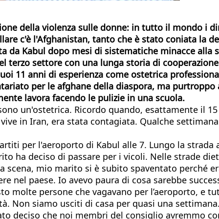
ne della violenza sulle donne: in tutto il mondo i dir
lare c'è l'Afghanistan, tanto che è stato coniata la de
 da Kabul dopo mesi di sistematiche minacce alla sua
del terzo settore con una lunga storia di cooperazion
 suoi 11 anni di esperienza come ostetrica professional
olontariato per le afghane della diaspora, ma purtro
mente lavora facendo le pulizie in una scuola.
o un'ostetrica. Ricordo quando, esattamente il 15 ag
 vive in Iran, era stata contagiata. Qualche settimana
 partiti per l'aeroporto di Kabul alle 7. Lungo la stra
o ha deciso di passare per i vicoli. Nelle strade diet
ta scena, mio marito si è subito spaventato perché e
ere nel paese. Io avevo paura di cosa sarebbe successo
to molte persone che vagavano per l’aeroporto, e tutti
oltà. Non siamo usciti di casa per quasi una settima
ato deciso che noi membri del consiglio avremmo conti