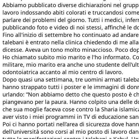
Abbiamo pubblicato diverse dichiarazioni nel grup
lavoro indossando abiti colorati e truccandosi come a
parlare dei problemi del giorno. Tutti i medici, inf
pubblicando foto e video di noi stessi, affinché le
Fino all'inizio di settembre ho continuato ad andar
talebani è entrato nella clinica chiedendo di me all
dicesse. Aveva un tono molto minaccioso. Poco dop
Ho chiamato subito mio marito e l'ho informato. Come
militare, mio marito era anche uno studente dell'ul
odontoiatrica accanto al mio centro di lavoro.
Dopo quasi una settimana, tre uomini armati taleban
hanno strappato tutti i poster e le immagini di donne
urlando: “Non abbiamo detto che questo posto è chiu
piangevano per la paura. Hanno colpito una delle don
che sua moglie faceva cose contro la Sharia islamic
aver visto i miei programmi in TV di educazione sani
Poi ci hanno portati nell’area di sicurezza dove hann
dell'università sono corsi al mio posto di lavoro dan
tutte le manifestazioni contro i talebani a Kabul. 