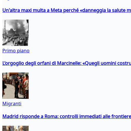
Un'altra maxi multa a Meta perché «danneggia la salute m
Primo piano
L’orgoglio degli orfani di Marcinelle: «Quegli uomini costr
Migranti
Madrid risponde a Roma: controlli immediati alle frontiere p