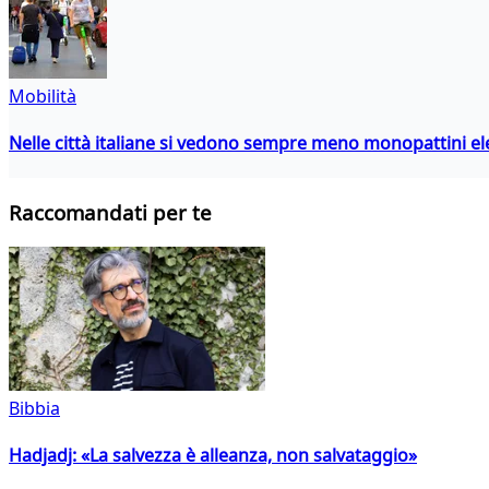
Mobilità
Nelle città italiane si vedono sempre meno monopattini ele
Raccomandati per te
Bibbia
Hadjadj: «La salvezza è alleanza, non salvataggio»