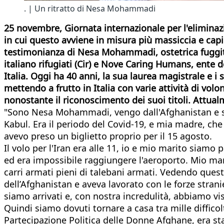
. | Un ritratto di Nesa Mohammadi
25 novembre, Giornata internazionale per l'eliminazio
in cui questo avviene in misura più massiccia e capil
testimonianza di Nesa Mohammadi, ostetrica fuggita
italiano rifugiati (Cir) e Nove Caring Humans, ente 
Italia. Oggi ha 40 anni, la sua laurea magistrale e i
mettendo a frutto in Italia con varie attività di v
nonostante il riconoscimento dei suoi titoli. Attual
"Sono Nesa Mohammadi, vengo dall'Afghanistan e son
Kabul. Era il periodo del Covid-19, e mia madre, che
avevo preso un biglietto proprio per il 15 agosto.
Il volo per l'Iran era alle 11, io e mio marito siamo
ed era impossibile raggiungere l'aeroporto. Mio marit
carri armati pieni di talebani armati. Vedendo ques
dell’Afghanistan e aveva lavorato con le forze strani
siamo arrivati e, con nostra incredulità, abbiamo vis
Quindi siamo dovuti tornare a casa tra mille diffic
Partecipazione Politica delle Donne Afghane, era st