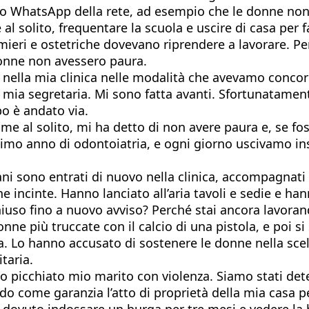
po WhatsApp della rete, ad esempio che le donne no
l solito, frequentare la scuola e uscire di casa per f
ermieri e ostetriche dovevano riprendere a lavorare. 
 donne non avessero paura.
e nella mia clinica nelle modalità che avevamo conco
a mia segretaria. Mi sono fatta avanti. Sfortunatamen
o è andato via.
 al solito, mi ha detto di non avere paura e, se foss
timo anno di odontoiatria, e ogni giorno uscivamo ins
i sono entrati di nuovo nella clinica, accompagnati 
 incinte. Hanno lanciato all’aria tavoli e sedie e han
so fino a nuovo avviso? Perché stai ancora lavorando
ne più truccate con il calcio di una pistola, e poi s
a. Lo hanno accusato di sostenere le donne nella sce
taria.
o picchiato mio marito con violenza. Siamo stati deten
do come garanzia l’atto di proprietà della mia casa per
Ho dovuto indossare un burqa per tre mesi e vedere la