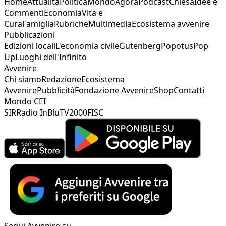
Home
Attualità
Politica
Mondo
Agorà
Podcast
Chiesa
Idee e
Commenti
Economia
Vita e
Cura
Famiglia
Rubriche
Multimedia
Ecosistema avvenire
Pubblicazioni
Edizioni locali
L'economia civile
Gutenberg
Popotus
Pop
Up
Luoghi dell'Infinito
Avvenire
Chi siamo
Redazione
Ecosistema
Avvenire
Pubblicità
Fondazione Avvenire
Shop
Contatti
Mondo CEI
SIR
Radio InBlu
TV2000
FISC
Segui Avvenire su