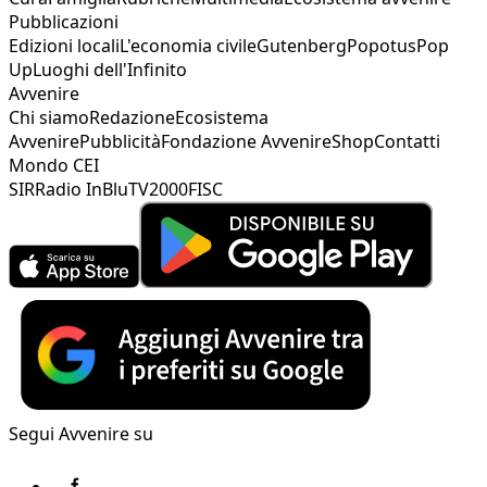
Pubblicazioni
Edizioni locali
L'economia civile
Gutenberg
Popotus
Pop
Up
Luoghi dell'Infinito
Avvenire
Chi siamo
Redazione
Ecosistema
Avvenire
Pubblicità
Fondazione Avvenire
Shop
Contatti
Mondo CEI
SIR
Radio InBlu
TV2000
FISC
Segui Avvenire su