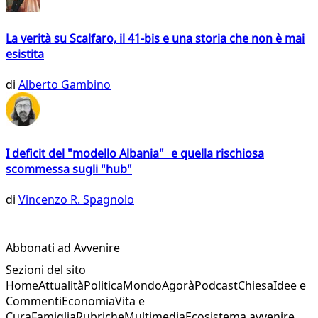
La verità su Scalfaro, il 41-bis e una storia che non è mai
esistita
di
Alberto Gambino
I deficit del "modello Albania" e quella rischiosa
scommessa sugli "hub"
di
Vincenzo R. Spagnolo
Abbonati ad Avvenire
Sezioni del sito
Home
Attualità
Politica
Mondo
Agorà
Podcast
Chiesa
Idee e
Commenti
Economia
Vita e
Cura
Famiglia
Rubriche
Multimedia
Ecosistema avvenire