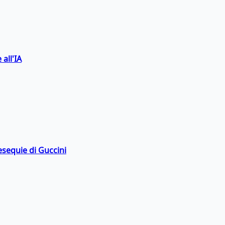
 all'IA
esequie di Guccini