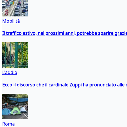
Mobilità
Il traffico estivo, nei prossimi anni, potrebbe sparire grazie
L'addio
Ecco il discorso che il cardinale Zuppi ha pronunciato alle 
Roma