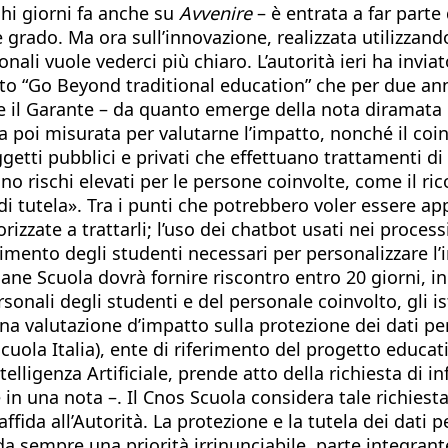
chi giorni fa anche su
Avvenire
– è entrata a far parte 
e grado. Ma ora sull’innovazione, realizzata utilizza
onali vuole vederci più chiaro. L’autorità ieri ha inv
etto “Go Beyond traditional education” che per due an
re il Garante – da quanto emerge della nota diramata d
tata poi misurata per valutarne l’impatto, nonché il co
getti pubblici e privati che effettuano trattamenti di 
no rischi elevati per le persone coinvolte, come il ric
tutela». Tra i punti che potrebbero voler essere appr
izzate a trattarli; l’uso dei chatbot usati nei process
ndimento degli studenti necessari per personalizzare 
ane Scuola dovrà fornire riscontro entro 20 giorni, in
nali degli studenti e del personale coinvolto, gli istit
na valutazione d’impatto sulla protezione dei dati pe
cuola Italia), ente di riferimento del progetto educa
telligenza Artificiale, prende atto della richiesta di
ge in una nota –. Il Cnos Scuola considera tale richie
ffida all’Autorità. La protezione e la tutela dei dati p
da sempre una priorità irrinunciabile, parte integrant