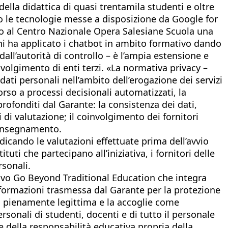
della didattica di quasi trentamila studenti e oltre
ndo le tecnologie messe a disposizione da Google for
iato al Centro Nazionale Opera Salesiane Scuola una
ni ha applicato i chatbot in ambito formativo dando
all’autorità di controllo – è l’ampia estensione e
involgimento di enti terzi. «La normativa privacy –
dati personali nell’ambito dell’erogazione dei servizi
orso a processi decisionali automatizzati, la
ofonditi dal Garante: la consistenza dei dati,
i di valutazione; il coinvolgimento dei fornitori
l’insegnamento.
dicando le valutazioni effettuate prima dell’avvio
uti che partecipano all’iniziativa, i fornitori delle
rsonali.
tivo Go Beyond Traditional Education che integra
 informazioni trasmessa dal Garante per la protezione
sta pienamente legittima e la accoglie come
ersonali di studenti, docenti e di tutto il personale
e della responsabilità educativa propria della