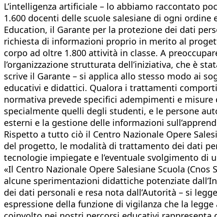
L’intelligenza artificiale – lo abbiamo raccontato po
1.600 docenti delle scuole salesiane di ogni ordine 
Education, il Garante per la protezione dei dati pers
richiesta di informazioni proprio in merito al prog
corpo ad oltre 1.800 attività in classe. A preoccupa
l’organizzazione strutturata dell’iniziativa, che è s
scrive il Garante – si applica allo stesso modo ai sog
educativi e didattici. Qualora i trattamenti comporti
normativa prevede specifici adempimenti e misure di 
specialmente quelli degli studenti, e le persone autor
esterni e la gestione delle informazioni sull’appre
Rispetto a tutto ciò il Centro Nazionale Opere Salesi
del progetto, le modalità di trattamento dei dati perso
tecnologie impiegate e l’eventuale svolgimento di u
«Il Centro Nazionale Opere Salesiane Scuola (Cnos S
alcune sperimentazioni didattiche potenziate dall’In
dei dati personali e resa nota dall’Autorità – si leg
espressione della funzione di vigilanza che la legge a
coinvolto nei nostri percorsi educativi rappresenta 