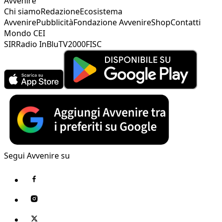
Avvenire
Chi siamo
Redazione
Ecosistema
Avvenire
Pubblicità
Fondazione Avvenire
Shop
Contatti
Mondo CEI
SIR
Radio InBlu
TV2000
FISC
Segui Avvenire su