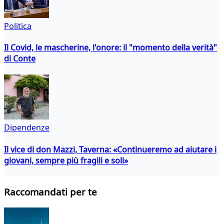
Politica
Il Covid, le mascherine, l'onore: il "momento della verità"
di Conte
Dipendenze
Il vice di don Mazzi, Taverna: «Continueremo ad aiutare i
giovani, sempre più fragili e soli»
Raccomandati per te