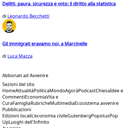
Delitti, paura, sicurezza e voto: il diritto alla statistica
di
Leonardo Becchetti
Gli immigrati eravamo noi, a Marcinelle
di
Luca Mazza
Abbonati ad Avvenire
Sezioni del sito
Home
Attualità
Politica
Mondo
Agorà
Podcast
Chiesa
Idee e
Commenti
Economia
Vita e
Cura
Famiglia
Rubriche
Multimedia
Ecosistema avvenire
Pubblicazioni
Edizioni locali
L'economia civile
Gutenberg
Popotus
Pop
Up
Luoghi dell'Infinito