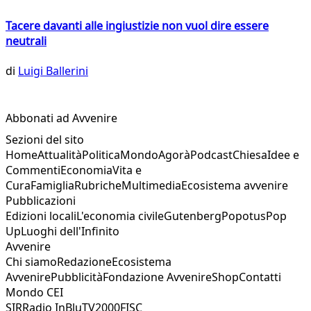
Tacere davanti alle ingiustizie non vuol dire essere
neutrali
di
Luigi Ballerini
Abbonati ad Avvenire
Sezioni del sito
Home
Attualità
Politica
Mondo
Agorà
Podcast
Chiesa
Idee e
Commenti
Economia
Vita e
Cura
Famiglia
Rubriche
Multimedia
Ecosistema avvenire
Pubblicazioni
Edizioni locali
L'economia civile
Gutenberg
Popotus
Pop
Up
Luoghi dell'Infinito
Avvenire
Chi siamo
Redazione
Ecosistema
Avvenire
Pubblicità
Fondazione Avvenire
Shop
Contatti
Mondo CEI
SIR
Radio InBlu
TV2000
FISC