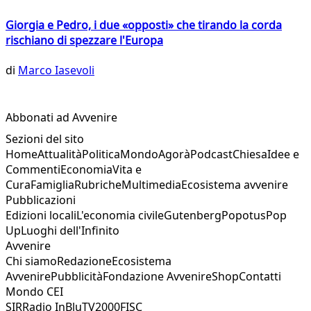
Giorgia e Pedro, i due «opposti» che tirando la corda
rischiano di spezzare l'Europa
di
Marco Iasevoli
Abbonati ad Avvenire
Sezioni del sito
Home
Attualità
Politica
Mondo
Agorà
Podcast
Chiesa
Idee e
Commenti
Economia
Vita e
Cura
Famiglia
Rubriche
Multimedia
Ecosistema avvenire
Pubblicazioni
Edizioni locali
L'economia civile
Gutenberg
Popotus
Pop
Up
Luoghi dell'Infinito
Avvenire
Chi siamo
Redazione
Ecosistema
Avvenire
Pubblicità
Fondazione Avvenire
Shop
Contatti
Mondo CEI
SIR
Radio InBlu
TV2000
FISC