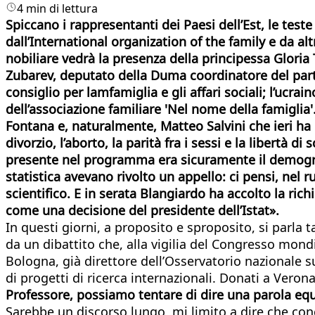
4 min di lettura
Spiccano i rappresentanti dei Paesi dell’Est, le tes
dall’International organization of the family e da alt
nobiliare vedrà la presenza della principessa Gloria 
Zubarev, deputato della Duma coordinatore del partit
consiglio per lamfamiglia e gli affari sociali; l’ucra
dell’associazione familiare 'Nel nome della famiglia'. 
Fontana e, naturalmente, Matteo Salvini che ieri ha r
divorzio, l’aborto, la parità fra i sessi e la libertà d
presente nel programma era sicuramente il demografo 
statistica avevano rivolto un appello: ci pensi, nel
scientifico. E in serata Blangiardo ha accolto la ri
come una decisione del presidente dell’Istat».
In questi giorni, a proposito e sproposito, si parla 
da un dibattito che, alla vigilia del Congresso mon
Bologna, già direttore dell’Osservatorio nazionale sul
di progetti di ricerca internazionali. Donati a Verona
Professore, possiamo tentare di dire una parola equ
Sarebbe un discorso lungo, mi limito a dire che conc