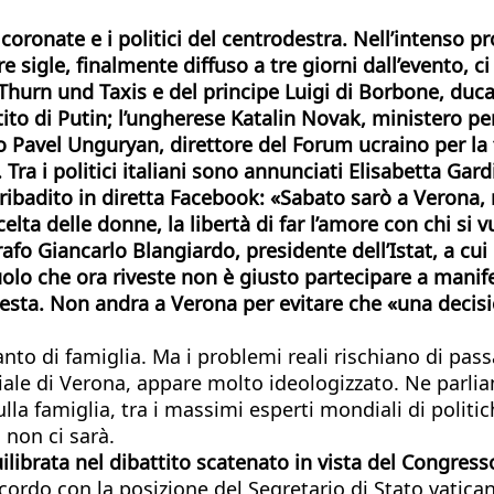
te coronate e i politici del centrodestra. Nell’inten
re sigle, finalmente diffuso a tre giorni dall’evento, c
Thurn und Taxis e del principe Luigi di Borbone, duca 
o di Putin; l’ungherese Katalin Novak, ministero per 
ino Pavel Unguryan, direttore del Forum ucraino per la 
Tra i politici italiani sono annunciati Elisabetta
Gardi
ibadito in diretta Facebook: «Sabato sarò a Verona, ma
i scelta delle donne, la libertà di far l’amore con chi si
Giancarlo Blangiardo, presidente dell’Istat, a cui per
 ruolo che ora riveste non è giusto partecipare a man
chiesta. Non andra a Verona per evitare che «una deci
tanto di famiglia. Ma i problemi reali rischiano di pa
diale di Verona, appare molto ideologizzato. Ne parli
la famiglia, tra i massimi esperti mondiali di politich
 non ci sarà.
ilibrata nel dibattito scatenato in vista del Congres
ordo con la posizione del Segretario di Stato vatican