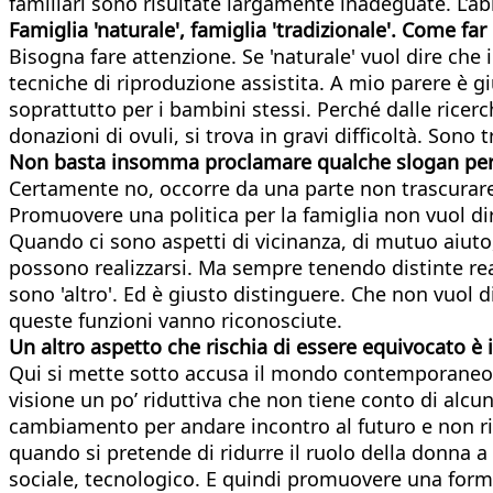
familiari sono risultate largamente inadeguate. L’a
Famiglia 'naturale', famiglia 'tradizionale'. Come fa
Bisogna fare attenzione. Se 'naturale' vuol dire ch
tecniche di riproduzione assistita. A mio parere è
soprattutto per i bambini stessi. Perché dalle ricer
donazioni di ovuli, si trova in gravi difficoltà. So
Non basta insomma proclamare qualche slogan per r
Certamente no, occorre da una parte non trascurare i 
Promuovere una politica per la famiglia non vuol dire
Quando ci sono aspetti di vicinanza, di mutuo aiuto,
possono realizzarsi. Ma sempre tenendo distinte real
sono 'altro'. Ed è giusto distinguere. Che non vuol d
queste funzioni vanno riconosciute.
Un altro aspetto che rischia di essere equivocato è
Qui si mette sotto accusa il mondo contemporaneo, e 
visione un po’ riduttiva che non tiene conto di alcune
cambiamento per andare incontro al futuro e non riv
quando si pretende di ridurre il ruolo della donna 
sociale, tecnologico. E quindi promuovere una forma