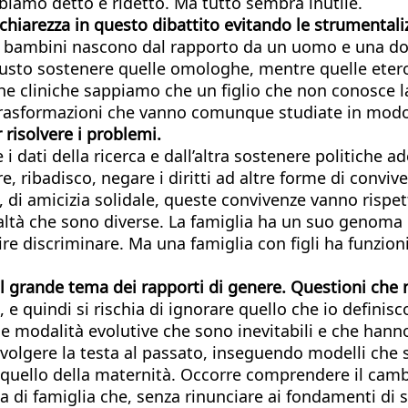
bbiamo detto e ridetto. Ma tutto sembra inutile.
r chiarezza in questo dibattito evitando le strumentali
e i bambini nascono dal rapporto da un uomo e una do
 giusto sostenere quelle omologhe, mentre quelle et
che cliniche sappiamo che un figlio che non conosce la
no trasformazioni che vanno comunque studiate in modo
isolvere i problemi.
dati della ricerca e dall’altra sostenere politiche ad
, ribadisco, negare i diritti ad altre forme di conviv
 di amicizia solidale, queste convivenze vanno rispet
tà che sono diverse. La famiglia ha un suo genoma ins
ire discriminare. Ma una famiglia con figli ha funzioni
 il grande tema dei rapporti di genere. Questioni che
quindi si rischia di ignorare quello che io definisco 
 modalità evolutive che sono inevitabili e che hanno la
olgere la testa al passato, inseguendo modelli che s
a quello della maternità. Occorre comprendere il cam
 di famiglia che, senza rinunciare ai fondamenti di s