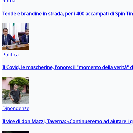
Roma
Tende e brandine in strada, per i 400 accampati di Spin T
Politica
Il Covid, le mascherine, l'onore: il "momento della verità" 
Dipendenze
Il vice di don Mazzi, Taverna: «Continueremo ad aiutare i gi