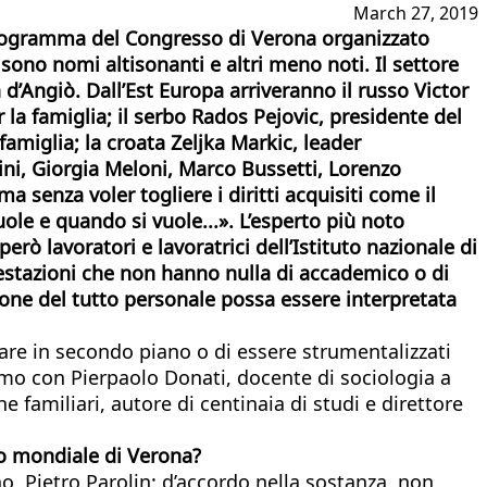
March 27, 2019
so programma del Congresso di Verona organizzato
i sono nomi altisonanti e altri meno noti. Il settore
d’Angiò. Dall’Est Europa arriveranno il russo Victor
la famiglia; il serbo Rados Pejovic, presidente del
famiglia; la croata Zeljka Markic, leader
ni, Giorgia Meloni, Marco Bussetti, Lorenzo
 senza voler togliere i diritti acquisiti come il
 vuole e quando si vuole...». L’esperto più noto
ò lavoratori e lavoratrici dell’Istituto nazionale di
ifestazioni che non hanno nulla di accademico o di
sione del tutto personale possa essere interpretata
ssare in secondo piano o di essere strumentalizzati
amo con Pierpaolo Donati, docente di sociologia a
e familiari, autore di centinaia di studi e direttore
so mondiale di Verona?
o, Pietro Parolin: d’accordo nella sostanza, non