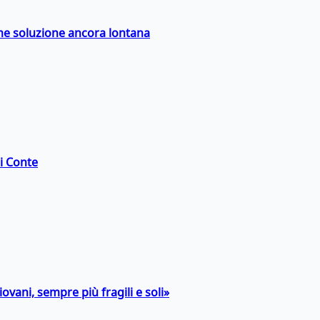
ime soluzione ancora lontana
di Conte
ovani, sempre più fragili e soli»