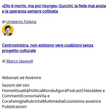
«Dio è morto, ma poi risorge»: Guccini, la fede mai avuta
e la speranza sempre coltivata
di
Umberto Folena
Centrosinistra, non esistono vere coalizioni senza
progetto culturale
di
Marco Iasevoli
Abbonati ad Avvenire
Sezioni del sito
Home
Attualità
Politica
Mondo
Agorà
Podcast
Chiesa
Idee e
Commenti
Economia
Vita e
Cura
Famiglia
Rubriche
Multimedia
Ecosistema avvenire
Pubblicazioni