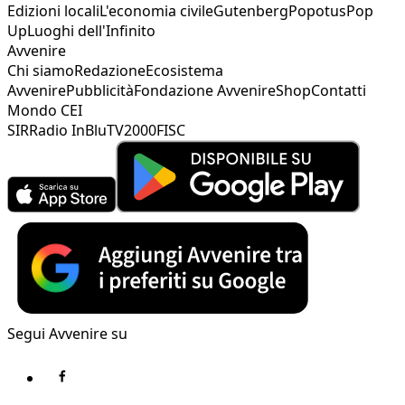
Edizioni locali
L'economia civile
Gutenberg
Popotus
Pop
Up
Luoghi dell'Infinito
Avvenire
Chi siamo
Redazione
Ecosistema
Avvenire
Pubblicità
Fondazione Avvenire
Shop
Contatti
Mondo CEI
SIR
Radio InBlu
TV2000
FISC
Segui Avvenire su