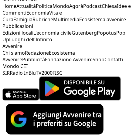
Home
Attualità
Politica
Mondo
Agorà
Podcast
Chiesa
Idee e
Commenti
Economia
Vita e
Cura
Famiglia
Rubriche
Multimedia
Ecosistema avvenire
Pubblicazioni
Edizioni locali
L'economia civile
Gutenberg
Popotus
Pop
Up
Luoghi dell'Infinito
Avvenire
Chi siamo
Redazione
Ecosistema
Avvenire
Pubblicità
Fondazione Avvenire
Shop
Contatti
Mondo CEI
SIR
Radio InBlu
TV2000
FISC