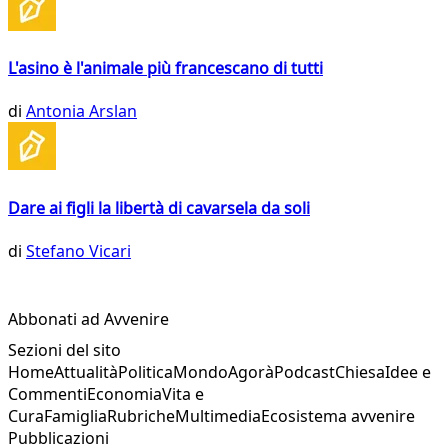
L'asino è l'animale più francescano di tutti
di
Antonia Arslan
Dare ai figli la libertà di cavarsela da soli
di
Stefano Vicari
Abbonati ad Avvenire
Sezioni del sito
Home
Attualità
Politica
Mondo
Agorà
Podcast
Chiesa
Idee e
Commenti
Economia
Vita e
Cura
Famiglia
Rubriche
Multimedia
Ecosistema avvenire
Pubblicazioni