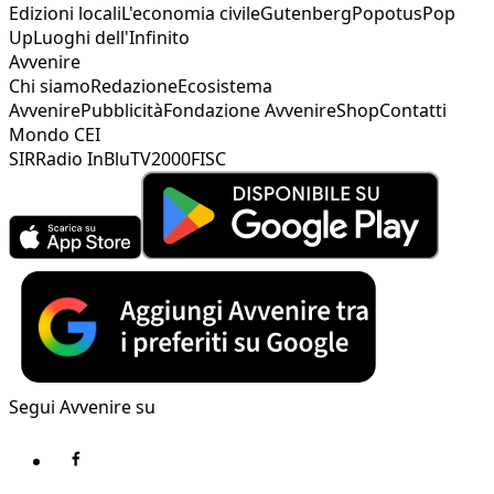
Edizioni locali
L'economia civile
Gutenberg
Popotus
Pop
Up
Luoghi dell'Infinito
Avvenire
Chi siamo
Redazione
Ecosistema
Avvenire
Pubblicità
Fondazione Avvenire
Shop
Contatti
Mondo CEI
SIR
Radio InBlu
TV2000
FISC
Segui Avvenire su