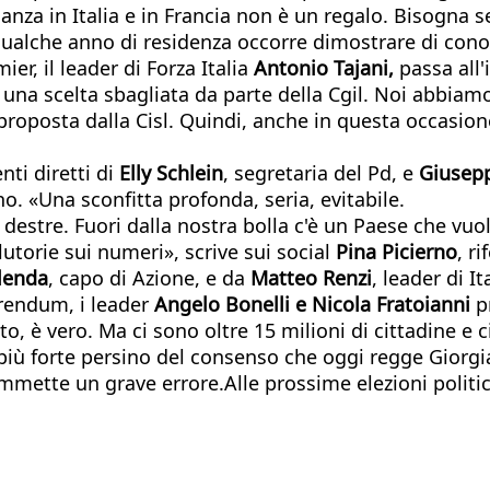
inanza in Italia e in Francia non è un regalo. Bisogna
qualche anno di residenza occorre dimostrare di conosc
er, il leader di Forza Italia
Antonio Tajani,
passa all'
una scelta sbagliata da parte della Cgil. Noi abbiam
 proposta dalla Cisl. Quindi, anche in questa occasion
ti diretti di
Elly Schlein
, segretaria del Pd, e
Giusep
eno. «Una sconfitta profonda, seria, evitabile.
estre. Fuori dalla nostra bolla c'è un Paese che vuol
utorie sui numeri», scrive sui social
Pina Picierno
, r
lenda
, capo di Azione, e da
Matteo Renzi
, leader di It
erendum, i leader
Angelo Bonelli e Nicola Fratoianni
pr
 è vero. Ma ci sono oltre 15 milioni di cittadine e c
 più forte persino del consenso che oggi regge Giorgi
ommette un grave errore.Alle prossime elezioni politi