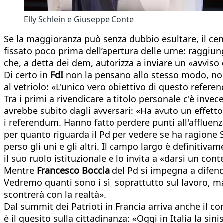
Elly Schlein e Giuseppe Conte
Se la maggioranza può senza dubbio esultare, il cen
fissato poco prima dell’apertura delle urne: raggiun
che, a detta dei dem, autorizza a inviare un «avviso d
Di certo in
FdI
non la pensano allo stesso modo, non a 
al vetriolo: «L'unico vero obiettivo di questo referen
Tra i primi a rivendicare a titolo personale c'è inve
avrebbe subito dagli avversari: «Ha avuto un effetto:
i referendum. Hanno fatto perdere punti all'affluenz
per quanto riguarda il Pd per vedere se ha ragione S
perso gli uni e gli altri. Il campo largo è definiti
il suo ruolo istituzionale e lo invita a «darsi un con
Mentre
Francesco Boccia
del Pd si impegna a difende
Vedremo quanti sono i sì, soprattutto sul lavoro, ma 
scontrerà con la realtà».
Dal summit dei Patrioti in Francia arriva anche il 
è il quesito sulla cittadinanza: «Oggi in Italia la s