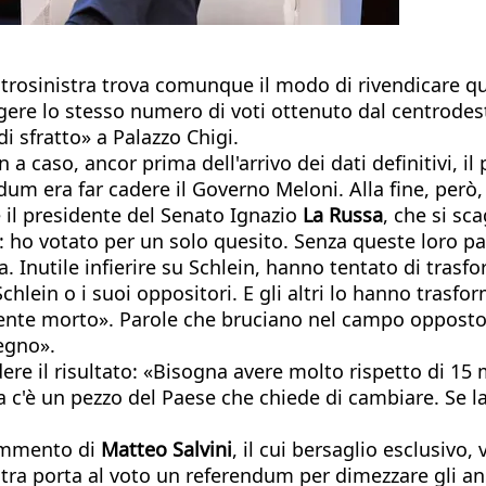
trosinistra trova comunque il modo di rivendicare q
gere lo stesso numero di voti ottenuto dal centrodestr
i sfratto» a Palazzo Chigi.
caso, ancor prima dell'arrivo dei dati definitivi, il 
dum era far cadere il Governo Meloni. Alla fine, però, s
ce il presidente del Senato Ignazio
La Russa
, che si sc
 ho votato per un solo quesito. Senza queste loro paro
a. Inutile infierire su Schlein, hanno tentato di tra
chlein o i suoi oppositori. E gli altri lo hanno tras
vamente morto». Parole che bruciano nel campo opposto
tegno».
re il risultato: «Bisogna avere molto rispetto di 15 m
c'è un pezzo del Paese che chiede di cambiare. Se la d
commento di
Matteo Salvini
, il cui bersaglio esclusivo,
inistra porta al voto un referendum per dimezzare gli a