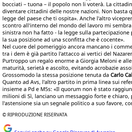
bocciati – tuona – il popolo non li voterà. La cittad
diventare cittadini delle nostre nazioni. Non basta 
legge del paese che ti ospita». Anche l'altro vicepremi
scontro all'interno del mondo del lavoro mi sembra 
sinistra non ha fatto - la legge sulla partecipazione
la sua posizione ad una sconfitta che è cocente».
Nel cuore del pomeriggio ancora mancano i commen
tra i dem è già partito l'attacco ai vertici del Nazar
Purtroppo un regalo enorme a Giorgia Meloni e alle d
maturità, serietà e ascolto, evitando acrobazie assol
Grossomodo la stessa posizione tenuta da
Carlo Ca
Quanto ad Avs, l'altro partito in prima linea sui ref
insieme a Pd e M5s: «Il quorum non è stato raggiunto,
milioni di Sì, lanciano un messaggio forte e chiaro,
l'astensione sia un segnale politico a suo favore, c
© RIPRODUZIONE RISERVATA