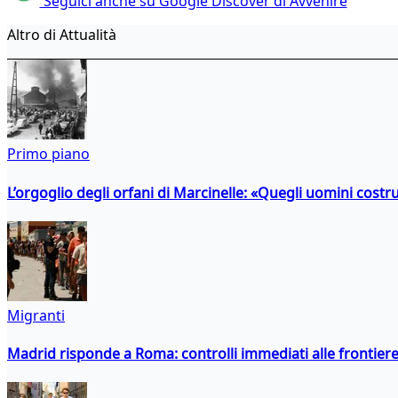
Seguici anche su Google Discover di Avvenire
Altro di Attualità
Primo piano
L’orgoglio degli orfani di Marcinelle: «Quegli uomini costr
Migranti
Madrid risponde a Roma: controlli immediati alle frontiere p