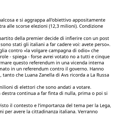
ualcosa e si aggrappa all’obiettivo appositamente
a alle scorse elezioni (12,3 milioni). Condizione
partito della premier decide di infierire con un post
ono stati gli italiani a far cadere voi: avete perso».
aglia contro «la volgare campagna di odio» che
le - spiega - forse avrei votato no a tutti e cinque
sformare questo referendum in una vicenda interna
formato in un referendum contro il governo. Hanno
, tanto che Luana Zanella di Avs ricorda a La Russa
ilioni di elettori che sono andati a votare.
estra continua a far finta di nulla, prima o poi si
 visto il contesto e l’importanza del tema per la Lega,
nni per avere la cittadinanza italiana. Verranno